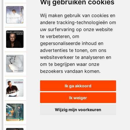
Wij gebruiken cookies
Bart Herman
Wij maken gebruik van cookies en
1997
Vertrouwelijk
andere tracking-technologieën om
uw surfervaring op onze website
te verbeteren, om
Bart Herman
2020
Victoria
gepersonaliseerde inhoud en
advertenties te tonen, om ons
websiteverkeer te analyseren en
Bart Herman
om te begrijpen waar onze
2019
Vlinder in de sneeuw
bezoekers vandaan komen.
Bart Herman
Ik ga akkoord
2010
Vlinders passie stille tranen
Ik weiger
Bart Herman
Wijzig mijn voorkeuren
2007
Vogelvrij vannacht