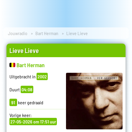
Jouwradio
Bart Herman
Lieve Lieve
Lieve Lieve
Bart Herman
Uitgebracht in
2002
Duurt
04:08
91
keer gedraaid
Vorige keer:
27-05-2026 om 17:51 uur