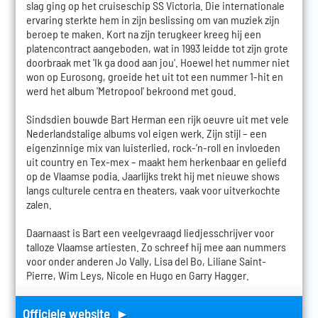
slag ging op het cruiseschip SS Victoria. Die internationale
ervaring sterkte hem in zijn beslissing om van muziek zijn
beroep te maken. Kort na zijn terugkeer kreeg hij een
platencontract aangeboden, wat in 1993 leidde tot zijn grote
doorbraak met 'Ik ga dood aan jou'. Hoewel het nummer niet
won op Eurosong, groeide het uit tot een nummer 1-hit en
werd het album 'Metropool' bekroond met goud.
Sindsdien bouwde Bart Herman een rijk oeuvre uit met vele
Nederlandstalige albums vol eigen werk. Zijn stijl – een
eigenzinnige mix van luisterlied, rock-’n-roll en invloeden
uit country en Tex-mex – maakt hem herkenbaar en geliefd
op de Vlaamse podia. Jaarlijks trekt hij met nieuwe shows
langs culturele centra en theaters, vaak voor uitverkochte
zalen.
Daarnaast is Bart een veelgevraagd liedjesschrijver voor
talloze Vlaamse artiesten. Zo schreef hij mee aan nummers
voor onder anderen Jo Vally, Lisa del Bo, Liliane Saint-
Pierre, Wim Leys, Nicole en Hugo en Garry Hagger.
Officiele website ►