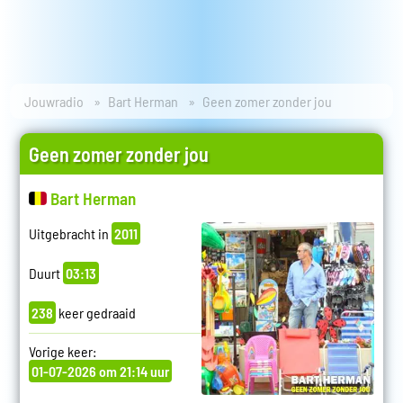
Jouwradio
Bart Herman
Geen zomer zonder jou
Geen zomer zonder jou
Bart Herman
Uitgebracht in
2011
Duurt
03:13
238
keer gedraaid
Vorige keer:
01-07-2026 om 21:14 uur