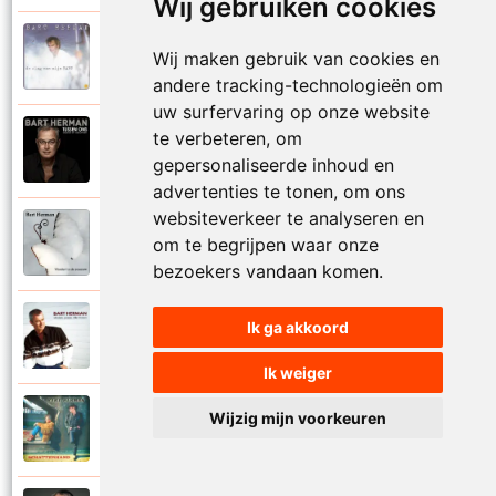
Wij gebruiken cookies
Bart Herman
Wij maken gebruik van cookies en
1997
Vertrouwelijk
andere tracking-technologieën om
uw surfervaring op onze website
te verbeteren, om
Bart Herman
2020
Victoria
gepersonaliseerde inhoud en
advertenties te tonen, om ons
websiteverkeer te analyseren en
Bart Herman
om te begrijpen waar onze
2019
Vlinder in de sneeuw
bezoekers vandaan komen.
Bart Herman
Ik ga akkoord
2010
Vlinders passie stille tranen
Ik weiger
Bart Herman
Wijzig mijn voorkeuren
2007
Vogelvrij vannacht