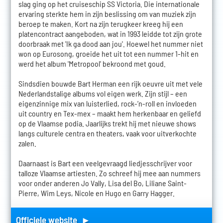
slag ging op het cruiseschip SS Victoria. Die internationale
ervaring sterkte hem in zijn beslissing om van muziek zijn
beroep te maken. Kort na zijn terugkeer kreeg hij een
platencontract aangeboden, wat in 1993 leidde tot zijn grote
doorbraak met 'Ik ga dood aan jou'. Hoewel het nummer niet
won op Eurosong, groeide het uit tot een nummer 1-hit en
werd het album 'Metropool' bekroond met goud.
Sindsdien bouwde Bart Herman een rijk oeuvre uit met vele
Nederlandstalige albums vol eigen werk. Zijn stijl – een
eigenzinnige mix van luisterlied, rock-’n-roll en invloeden
uit country en Tex-mex – maakt hem herkenbaar en geliefd
op de Vlaamse podia. Jaarlijks trekt hij met nieuwe shows
langs culturele centra en theaters, vaak voor uitverkochte
zalen.
Daarnaast is Bart een veelgevraagd liedjesschrijver voor
talloze Vlaamse artiesten. Zo schreef hij mee aan nummers
voor onder anderen Jo Vally, Lisa del Bo, Liliane Saint-
Pierre, Wim Leys, Nicole en Hugo en Garry Hagger.
Officiele website ►