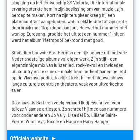
slag ging op het cruiseschip SS Victoria. Die internationale
ervaring sterkte hem in zijn beslissing om van muziek zijn
beroep te maken. Kort na zijn terugkeer kreeg hij een
platencontract aangeboden, wat in 1993 leidde tot zijn grote
doorbraak met 'Ik ga dood aan jou'. Hoewel het nummer niet
won op Eurosong, groeide het uit tot een nummer 1-hit en
werd het album 'Metropool' bekroond met goud.
Sindsdien bouwde Bart Herman een rijk oeuvre uit met vele
Nederlandstalige albums vol eigen werk. Zijn stijl – een
eigenzinnige mix van luisterlied, rock-’n-roll en invloeden
uit country en Tex-mex – maakt hem herkenbaar en geliefd
op de Vlaamse podia. Jaarlijks trekt hij met nieuwe shows
langs culturele centra en theaters, vaak voor uitverkochte
zalen.
Daarnaast is Bart een veelgevraagd liedjesschrijver voor
talloze Vlaamse artiesten. Zo schreef hij mee aan nummers
voor onder anderen Jo Vally, Lisa del Bo, Liliane Saint-
Pierre, Wim Leys, Nicole en Hugo en Garry Hagger.
Officiele website ►