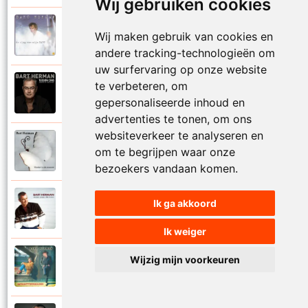
Wij gebruiken cookies
Bart Herman
Wij maken gebruik van cookies en
1997
Vertrouwelijk
andere tracking-technologieën om
uw surfervaring op onze website
te verbeteren, om
Bart Herman
2020
Victoria
gepersonaliseerde inhoud en
advertenties te tonen, om ons
websiteverkeer te analyseren en
Bart Herman
om te begrijpen waar onze
2019
Vlinder in de sneeuw
bezoekers vandaan komen.
Bart Herman
Ik ga akkoord
2010
Vlinders passie stille tranen
Ik weiger
Bart Herman
Wijzig mijn voorkeuren
2007
Vogelvrij vannacht