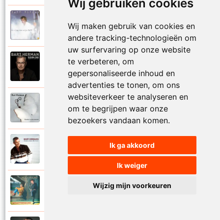
Wij gebruiken cookies
Bart Herman
Wij maken gebruik van cookies en
1997
Vertrouwelijk
andere tracking-technologieën om
uw surfervaring op onze website
te verbeteren, om
Bart Herman
2020
Victoria
gepersonaliseerde inhoud en
advertenties te tonen, om ons
websiteverkeer te analyseren en
Bart Herman
om te begrijpen waar onze
2019
Vlinder in de sneeuw
bezoekers vandaan komen.
Bart Herman
Ik ga akkoord
2010
Vlinders passie stille tranen
Ik weiger
Bart Herman
Wijzig mijn voorkeuren
2007
Vogelvrij vannacht