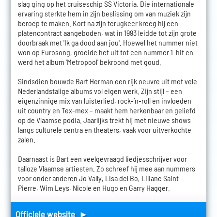
slag ging op het cruiseschip SS Victoria. Die internationale
ervaring sterkte hem in zijn beslissing om van muziek zijn
beroep te maken. Kort na zijn terugkeer kreeg hij een
platencontract aangeboden, wat in 1993 leidde tot zijn grote
doorbraak met 'Ik ga dood aan jou'. Hoewel het nummer niet
won op Eurosong, groeide het uit tot een nummer 1-hit en
werd het album 'Metropool' bekroond met goud.
Sindsdien bouwde Bart Herman een rijk oeuvre uit met vele
Nederlandstalige albums vol eigen werk. Zijn stijl – een
eigenzinnige mix van luisterlied, rock-’n-roll en invloeden
uit country en Tex-mex – maakt hem herkenbaar en geliefd
op de Vlaamse podia. Jaarlijks trekt hij met nieuwe shows
langs culturele centra en theaters, vaak voor uitverkochte
zalen.
Daarnaast is Bart een veelgevraagd liedjesschrijver voor
talloze Vlaamse artiesten. Zo schreef hij mee aan nummers
voor onder anderen Jo Vally, Lisa del Bo, Liliane Saint-
Pierre, Wim Leys, Nicole en Hugo en Garry Hagger.
Officiele website ►