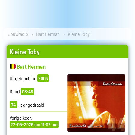
Jouwradio
Bart Herman
Kleine Toby
Kleine Toby
Bart Herman
Uitgebracht in
2003
Duurt
03:46
74
keer gedraaid
Vorige keer:
22-05-2026 om 11:02 uur