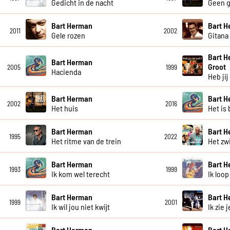
Gedicht in de nacht
Geen g
Bart Herman
Bart 
2011
2002
Gele rozen
Gitana
Bart H
Bart Herman
Groot
2005
1999
Hacienda
Heb jij
Bart Herman
Bart 
2002
2016
Het huis
Het is 
Bart Herman
Bart 
1995
2022
Het ritme van de trein
Het zw
Bart Herman
Bart 
1993
1999
Ik kom wel terecht
Ik loop
Bart Herman
Bart 
1999
2001
Ik wil jou niet kwijt
Ik zie 
Bart Herman
Bart 