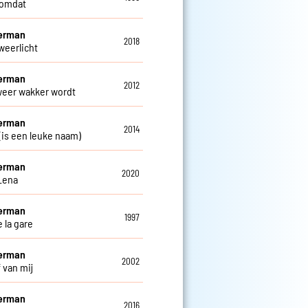
 omdat
Herman
2018
weerlicht
Herman
2012
 weer wakker wordt
Herman
2014
 (is een leuke naam)
Herman
2020
Lena
Herman
1997
 la gare
Herman
2002
f van mij
Herman
2016