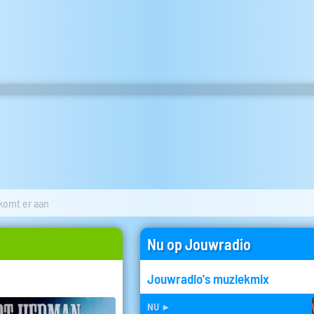
omt er aan
Nu op Jouwradio
Jouwradio's muziekmix
nu
►