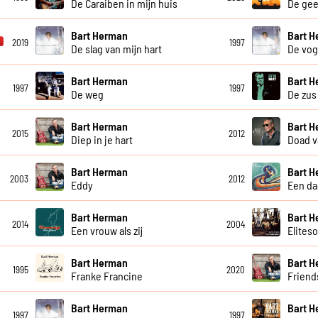
De Caraiben in mijn huis
De gee
Bart Herman
Bart 
2019
1997
De slag van mijn hart
De vog
Bart Herman
Bart 
1997
1997
De weg
De zus
Bart Herman
Bart 
2015
2012
Diep in je hart
Doad v
Bart Herman
Bart 
2003
2012
Eddy
Een da
Bart Herman
Bart 
2014
2004
Een vrouw als zij
Eliteso
Bart Herman
Bart 
1995
2020
Franke Francine
Friend
Bart Herman
Bart 
1997
1997