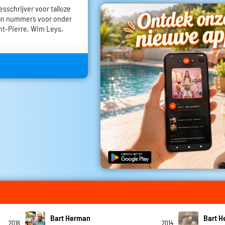
esschrijver voor talloze
aan nummers voor onder
int-Pierre, Wim Leys,
Bart Herman
Bart 
2016
2014