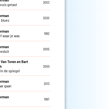
2003
kruis getast
Herman
2020
 blues
Herman
1992
ef waar je was
Herman
2005
esluit
i Van Toren en Bart
n
2000
 in de spiegel
Herman
2013
aar gaan
Herman
1997