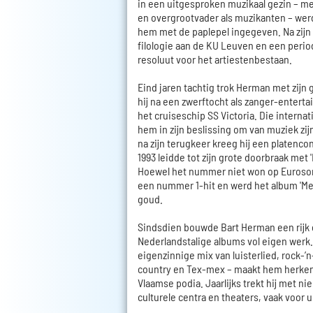
in een uitgesproken muzikaal gezin – me
en overgrootvader als muzikanten – wer
hem met de paplepel ingegeven. Na zij
filologie aan de KU Leuven en een period
resoluut voor het artiestenbestaan.
Eind jaren tachtig trok Herman met zijn 
hij na een zwerftocht als zanger-enterta
het cruiseschip SS Victoria. Die internat
hem in zijn beslissing om van muziek zi
na zijn terugkeer kreeg hij een platenco
1993 leidde tot zijn grote doorbraak met '
Hoewel het nummer niet won op Eurosong
een nummer 1-hit en werd het album 'M
goud.
Sindsdien bouwde Bart Herman een rijk 
Nederlandstalige albums vol eigen werk. Z
eigenzinnige mix van luisterlied, rock-’n
country en Tex-mex – maakt hem herken
Vlaamse podia. Jaarlijks trekt hij met n
culturele centra en theaters, vaak voor u