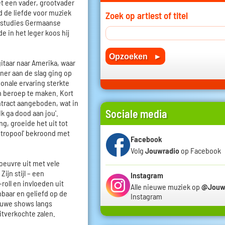
t een vader, grootvader
d de liefde voor muziek
Zoek op artiest of titel
n studies Germaanse
e in het leger koos hij
gitaar naar Amerika, waar
iner aan de slag ging op
ionale ervaring sterkte
jn beroep te maken. Kort
ntract aangeboden, wat in
Sociale media
Ik ga dood aan jou'.
, groeide het uit tot
etropool' bekroond met
Facebook
Volg
Jouwradio
op Facebook
oeuvre uit met vele
ijn stijl – een
Instagram
-roll en invloeden uit
Alle nieuwe muziek op
@Jouw
baar en geliefd op de
Instagram
ieuwe shows langs
itverkochte zalen.