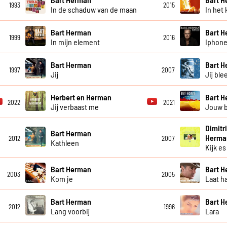
1993
2015
In de schaduw van de maan
In het 
Bart Herman
Bart 
1999
2016
In mijn element
Iphone
Bart Herman
Bart 
1997
2007
Jij
Jij ble
Herbert en Herman
Bart 
2022
2021
Jij verbaast me
Jouw b
Dimitr
Bart Herman
Herma
2012
2007
Kathleen
Kijk es
Bart Herman
Bart 
2003
2005
Kom je
Laat h
Bart Herman
Bart 
2012
1996
Lang voorbij
Lara