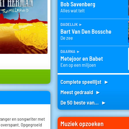
Bob Savenberg
Alles wat telt
dadelijk
►
Bart Van Den Bossche
De zee
daarna
►
Metejoor en Babet
Een op een miljoen
Complete speellijst ►
Meest gedraaid ►
De 50 beste van... ►
 zanger en songwriter met
Muziek opzoeken
a overspant. Opgegroeid