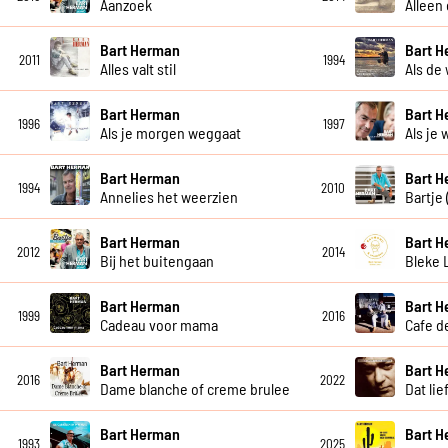
Aanzoek
Alleen
Bart Herman
Bart 
2011
1994
Alles valt stil
Als de 
Bart Herman
Bart 
1996
1997
Als je morgen weggaat
Als je
Bart Herman
Bart 
1994
2010
Annelies het weerzien
Bartje
Bart Herman
Bart 
2012
2014
Bij het buitengaan
Bleke 
Bart Herman
Bart 
1999
2016
Cadeau voor mama
Cafe de
Bart Herman
Bart 
2016
2022
Dame blanche of creme brulee
Dat lie
Bart Herman
Bart 
1993
2025