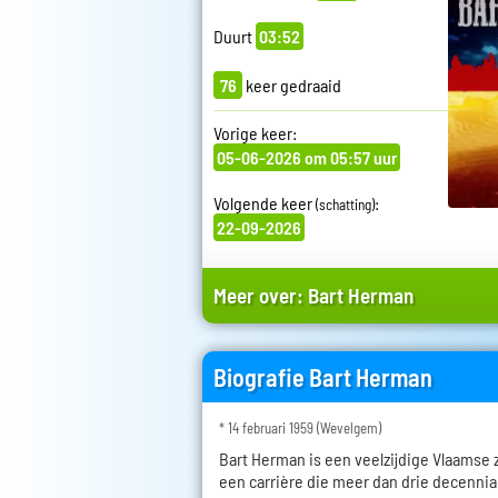
Duurt
03:52
76
keer gedraaid
Vorige keer:
05-06-2026 om 05:57 uur
Volgende keer
:
(schatting)
22-09-2026
Meer over:
Bart Herman
Biografie Bart Herman
* 14 februari 1959 (Wevelgem)
Bart Herman is een veelzijdige Vlaamse
een carrière die meer dan drie decenni