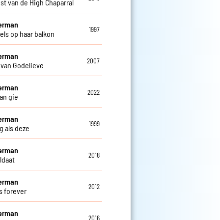
st van de High Chaparral
Herman
1997
els op haar balkon
Herman
2007
 van Godelieve
Herman
2022
an gie
Herman
1999
g als deze
Herman
2018
ldaat
Herman
2012
s forever
Herman
2016