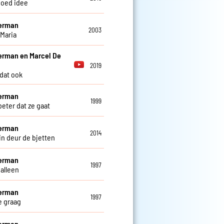
oed idee
Herman
2003
 Maria
erman en Marcel De
2019
 dat ook
Herman
1999
beter dat ze gaat
Herman
2014
in deur de bjetten
Herman
1997
 alleen
Herman
1997
je graag
Herman