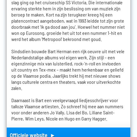
slag ging op het cruiseschip SS Victoria. Die internationale
ervaring sterkte hem in zijn beslissing om van muziek zijn
beroep te maken. Kort na zijn terugkeer kreeg hij een
platencontract aangeboden, wat in 1993 leidde tot zijn grote
doorbraak met 'Ik ga dood aan jou'. Hoewel het nummer niet
won op Eurosong, groeide het uit tot een nummer 1-hit en
werd het album 'Metropool' bekroond met goud.
Sindsdien bouwde Bart Herman een rijk oeuvre uit met vele
Nederlandstalige albums vol eigen werk. Zijn stijl – een
eigenzinnige mix van luisterlied, rock-’n-roll en invloeden
uit country en Tex-mex – maakt hem herkenbaar en geliefd
op de Vlaamse podia. Jaarlijks trekt hij met nieuwe shows
langs culturele centra en theaters, vaak voor uitverkochte
zalen.
Daarnaast is Bart een veelgevraagd liedjesschrijver voor
talloze Vlaamse artiesten. Zo schreef hij mee aan nummers
voor onder anderen Jo Vally, Lisa del Bo, Liliane Saint-
Pierre, Wim Leys, Nicole en Hugo en Garry Hagger.
Officiele website ►