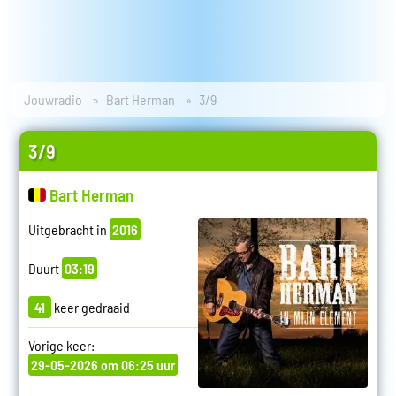
Jouwradio
Bart Herman
3/9
3/9
Bart Herman
Uitgebracht in
2016
Duurt
03:19
41
keer gedraaid
Vorige keer:
29-05-2026 om 06:25 uur