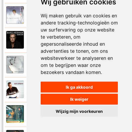
Wij gebruiken cookies
Bart Herman
Wij maken gebruik van cookies en
1997
Vertrouwelijk
andere tracking-technologieën om
uw surfervaring op onze website
te verbeteren, om
Bart Herman
2020
Victoria
gepersonaliseerde inhoud en
advertenties te tonen, om ons
websiteverkeer te analyseren en
Bart Herman
om te begrijpen waar onze
2019
Vlinder in de sneeuw
bezoekers vandaan komen.
Bart Herman
Ik ga akkoord
2010
Vlinders passie stille tranen
Ik weiger
Bart Herman
Wijzig mijn voorkeuren
2007
Vogelvrij vannacht