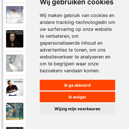
Wij gebruiken cookies
Bart Herman
Wij maken gebruik van cookies en
1997
Vertrouwelijk
andere tracking-technologieën om
uw surfervaring op onze website
te verbeteren, om
Bart Herman
2020
Victoria
gepersonaliseerde inhoud en
advertenties te tonen, om ons
websiteverkeer te analyseren en
Bart Herman
om te begrijpen waar onze
2019
Vlinder in de sneeuw
bezoekers vandaan komen.
Bart Herman
Ik ga akkoord
2010
Vlinders passie stille tranen
Ik weiger
Bart Herman
Wijzig mijn voorkeuren
2007
Vogelvrij vannacht