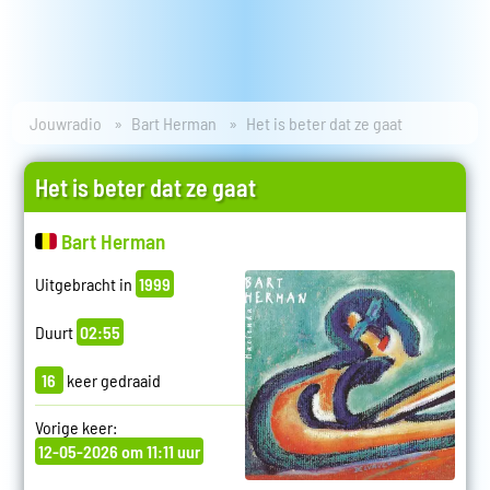
Jouwradio
Bart Herman
Het is beter dat ze gaat
Het is beter dat ze gaat
Bart Herman
Uitgebracht in
1999
Duurt
02:55
16
keer gedraaid
Vorige keer:
12-05-2026 om 11:11 uur