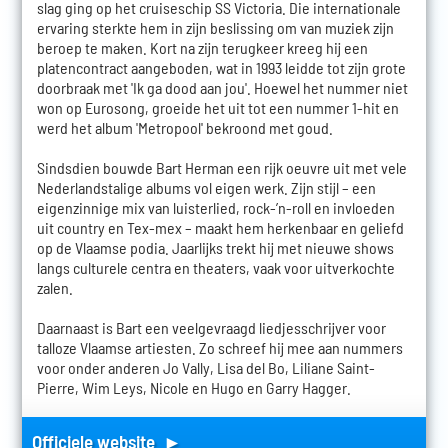
slag ging op het cruiseschip SS Victoria. Die internationale
ervaring sterkte hem in zijn beslissing om van muziek zijn
beroep te maken. Kort na zijn terugkeer kreeg hij een
platencontract aangeboden, wat in 1993 leidde tot zijn grote
doorbraak met 'Ik ga dood aan jou'. Hoewel het nummer niet
won op Eurosong, groeide het uit tot een nummer 1-hit en
werd het album 'Metropool' bekroond met goud.
Sindsdien bouwde Bart Herman een rijk oeuvre uit met vele
Nederlandstalige albums vol eigen werk. Zijn stijl – een
eigenzinnige mix van luisterlied, rock-’n-roll en invloeden
uit country en Tex-mex – maakt hem herkenbaar en geliefd
op de Vlaamse podia. Jaarlijks trekt hij met nieuwe shows
langs culturele centra en theaters, vaak voor uitverkochte
zalen.
Daarnaast is Bart een veelgevraagd liedjesschrijver voor
talloze Vlaamse artiesten. Zo schreef hij mee aan nummers
voor onder anderen Jo Vally, Lisa del Bo, Liliane Saint-
Pierre, Wim Leys, Nicole en Hugo en Garry Hagger.
Officiele website ►