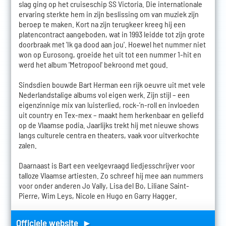
slag ging op het cruiseschip SS Victoria. Die internationale
ervaring sterkte hem in zijn beslissing om van muziek zijn
beroep te maken. Kort na zijn terugkeer kreeg hij een
platencontract aangeboden, wat in 1993 leidde tot zijn grote
doorbraak met 'Ik ga dood aan jou'. Hoewel het nummer niet
won op Eurosong, groeide het uit tot een nummer 1-hit en
werd het album 'Metropool' bekroond met goud.
Sindsdien bouwde Bart Herman een rijk oeuvre uit met vele
Nederlandstalige albums vol eigen werk. Zijn stijl – een
eigenzinnige mix van luisterlied, rock-’n-roll en invloeden
uit country en Tex-mex – maakt hem herkenbaar en geliefd
op de Vlaamse podia. Jaarlijks trekt hij met nieuwe shows
langs culturele centra en theaters, vaak voor uitverkochte
zalen.
Daarnaast is Bart een veelgevraagd liedjesschrijver voor
talloze Vlaamse artiesten. Zo schreef hij mee aan nummers
voor onder anderen Jo Vally, Lisa del Bo, Liliane Saint-
Pierre, Wim Leys, Nicole en Hugo en Garry Hagger.
Officiele website ►