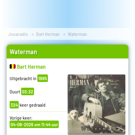
Jouwradio
Bart Herman
Waterman
Waterman
Bart Herman
Uitgebracht in
1995
Duurt
03:32
324
keer gedraaid
Vorige keer:
04-08-2026 om 11:44 uur