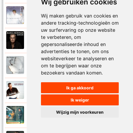
Wij gebruiken cookies
Bart Herman
Wij maken gebruik van cookies en
1997
Vertrouwelijk
andere tracking-technologieën om
uw surfervaring op onze website
te verbeteren, om
Bart Herman
2020
Victoria
gepersonaliseerde inhoud en
advertenties te tonen, om ons
websiteverkeer te analyseren en
Bart Herman
om te begrijpen waar onze
2019
Vlinder in de sneeuw
bezoekers vandaan komen.
Bart Herman
Ik ga akkoord
2010
Vlinders passie stille tranen
Ik weiger
Bart Herman
Wijzig mijn voorkeuren
2007
Vogelvrij vannacht