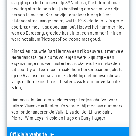
slag ging op het cruiseschip SS Victoria. Die internationale
ervaring sterkte hem in zijn beslissing om van muziek zijn
beroep te maken. Kort na zijn terugkeer kreeg hij een
platencontract aangeboden, wat in 1993 leidde tot zijn grote
doorbraak met 'Ik ga dood aan jou'. Hoewel het nummer niet
won op Eurosong, groeide het uit tot een nummer 1-hit en
werd het album 'Metropool' bekroond met goud.
Sindsdien bouwde Bart Herman een rijk oeuvre uit met vele
Nederlandstalige albums vol eigen werk. Zijn stijl – een
eigenzinnige mix van luisterlied, rock-’n-roll en invloeden
uit country en Tex-mex – maakt hem herkenbaar en geliefd
op de Vlaamse podia. Jaarlijks trekt hij met nieuwe shows
langs culturele centra en theaters, vaak voor uitverkochte
zalen.
Daarnaast is Bart een veelgevraagd liedjesschrijver voor
talloze Vlaamse artiesten. Zo schreef hij mee aan nummers
voor onder anderen Jo Vally, Lisa del Bo, Liliane Saint-
Pierre, Wim Leys, Nicole en Hugo en Garry Hagger.
Officiele website ►