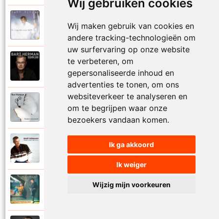
Wij gebruiken cookies
Bart Herman
Wij maken gebruik van cookies en
1997
Vertrouwelijk
andere tracking-technologieën om
uw surfervaring op onze website
te verbeteren, om
Bart Herman
2020
Victoria
gepersonaliseerde inhoud en
advertenties te tonen, om ons
websiteverkeer te analyseren en
Bart Herman
om te begrijpen waar onze
2019
Vlinder in de sneeuw
bezoekers vandaan komen.
Bart Herman
Ik ga akkoord
2010
Vlinders passie stille tranen
Ik weiger
Bart Herman
Wijzig mijn voorkeuren
2007
Vogelvrij vannacht