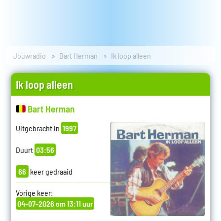
Jouwradio
Bart Herman
Ik loop alleen
Ik loop alleen
Bart Herman
Uitgebracht in
1997
Duurt
03:56
66
keer gedraaid
Vorige keer:
04-07-2026 om 13:11 uur