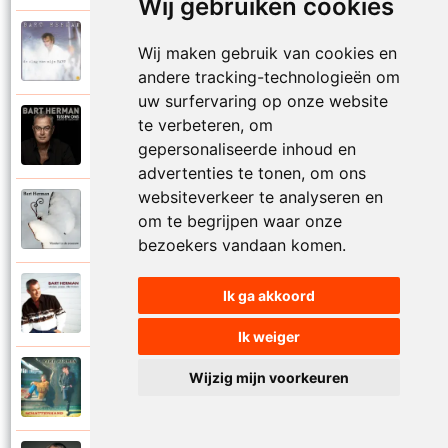
Wij gebruiken cookies
Bart Herman
Wij maken gebruik van cookies en
1997
Vertrouwelijk
andere tracking-technologieën om
uw surfervaring op onze website
te verbeteren, om
Bart Herman
2020
Victoria
gepersonaliseerde inhoud en
advertenties te tonen, om ons
websiteverkeer te analyseren en
Bart Herman
om te begrijpen waar onze
2019
Vlinder in de sneeuw
bezoekers vandaan komen.
Bart Herman
Ik ga akkoord
2010
Vlinders passie stille tranen
Ik weiger
Bart Herman
Wijzig mijn voorkeuren
2007
Vogelvrij vannacht