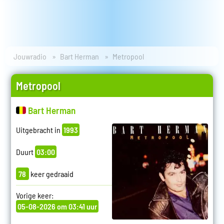
Jouwradio
Bart Herman
Metropool
Metropool
Bart Herman
Uitgebracht in
1993
Duurt
03:00
78
keer gedraaid
Vorige keer:
05-08-2026 om 03:41 uur