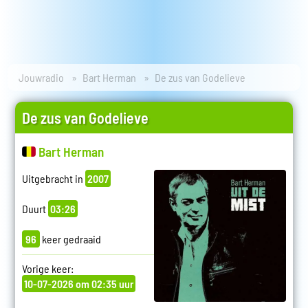
Jouwradio
Bart Herman
De zus van Godelieve
De zus van Godelieve
Bart Herman
Uitgebracht in
2007
Duurt
03:26
96
keer gedraaid
Vorige keer:
10-07-2026 om 02:35 uur