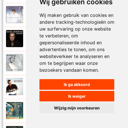
Wij gebruiken cookies
Bart Herman
Wij maken gebruik van cookies en
1997
Vertrouwelijk
andere tracking-technologieën om
uw surfervaring op onze website
te verbeteren, om
Bart Herman
2020
Victoria
gepersonaliseerde inhoud en
advertenties te tonen, om ons
websiteverkeer te analyseren en
Bart Herman
om te begrijpen waar onze
2019
Vlinder in de sneeuw
bezoekers vandaan komen.
Bart Herman
Ik ga akkoord
2010
Vlinders passie stille tranen
Ik weiger
Bart Herman
Wijzig mijn voorkeuren
2007
Vogelvrij vannacht