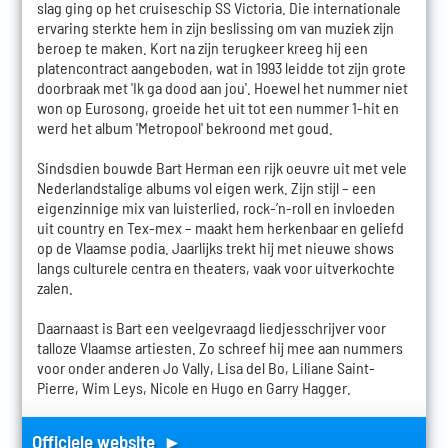
slag ging op het cruiseschip SS Victoria. Die internationale
ervaring sterkte hem in zijn beslissing om van muziek zijn
beroep te maken. Kort na zijn terugkeer kreeg hij een
platencontract aangeboden, wat in 1993 leidde tot zijn grote
doorbraak met 'Ik ga dood aan jou'. Hoewel het nummer niet
won op Eurosong, groeide het uit tot een nummer 1-hit en
werd het album 'Metropool' bekroond met goud.
Sindsdien bouwde Bart Herman een rijk oeuvre uit met vele
Nederlandstalige albums vol eigen werk. Zijn stijl – een
eigenzinnige mix van luisterlied, rock-’n-roll en invloeden
uit country en Tex-mex – maakt hem herkenbaar en geliefd
op de Vlaamse podia. Jaarlijks trekt hij met nieuwe shows
langs culturele centra en theaters, vaak voor uitverkochte
zalen.
Daarnaast is Bart een veelgevraagd liedjesschrijver voor
talloze Vlaamse artiesten. Zo schreef hij mee aan nummers
voor onder anderen Jo Vally, Lisa del Bo, Liliane Saint-
Pierre, Wim Leys, Nicole en Hugo en Garry Hagger.
Officiele website ►