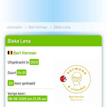
Jouwradio
Bart Herman
Bleke Lena
Bleke Lena
Bart Herman
Uitgebracht in
2020
Duurt
04:01
33
keer gedraaid
Vorige keer:
09-06-2026 om 21:25 uur