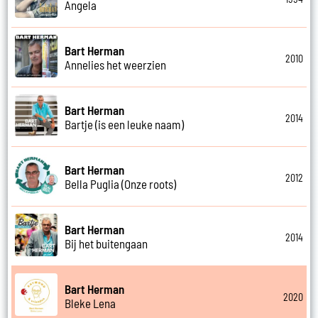
Angela
Bart Herman
2010
Annelies het weerzien
Bart Herman
2014
Bartje (is een leuke naam)
Bart Herman
2012
Bella Puglia (Onze roots)
Bart Herman
2014
Bij het buitengaan
Bart Herman
2020
Bleke Lena