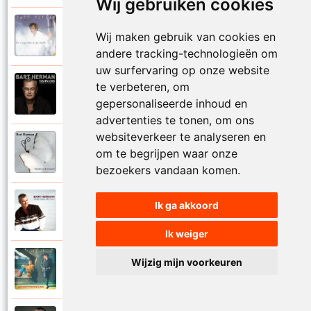
Wij gebruiken cookies
Bart Herman
Wij maken gebruik van cookies en
1997
Vertrouwelijk
andere tracking-technologieën om
uw surfervaring op onze website
te verbeteren, om
Bart Herman
2020
Victoria
gepersonaliseerde inhoud en
advertenties te tonen, om ons
websiteverkeer te analyseren en
Bart Herman
om te begrijpen waar onze
2019
Vlinder in de sneeuw
bezoekers vandaan komen.
Bart Herman
Ik ga akkoord
2010
Vlinders passie stille tranen
Ik weiger
Bart Herman
Wijzig mijn voorkeuren
2007
Vogelvrij vannacht