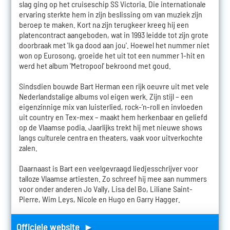
slag ging op het cruiseschip SS Victoria. Die internationale
ervaring sterkte hem in zijn beslissing om van muziek zijn
beroep te maken. Kort na zijn terugkeer kreeg hij een
platencontract aangeboden, wat in 1993 leidde tot zijn grote
doorbraak met 'Ik ga dood aan jou'. Hoewel het nummer niet
won op Eurosong, groeide het uit tot een nummer 1-hit en
werd het album 'Metropool' bekroond met goud.
Sindsdien bouwde Bart Herman een rijk oeuvre uit met vele
Nederlandstalige albums vol eigen werk. Zijn stijl – een
eigenzinnige mix van luisterlied, rock-’n-roll en invloeden
uit country en Tex-mex – maakt hem herkenbaar en geliefd
op de Vlaamse podia. Jaarlijks trekt hij met nieuwe shows
langs culturele centra en theaters, vaak voor uitverkochte
zalen.
Daarnaast is Bart een veelgevraagd liedjesschrijver voor
talloze Vlaamse artiesten. Zo schreef hij mee aan nummers
voor onder anderen Jo Vally, Lisa del Bo, Liliane Saint-
Pierre, Wim Leys, Nicole en Hugo en Garry Hagger.
Officiele website ►