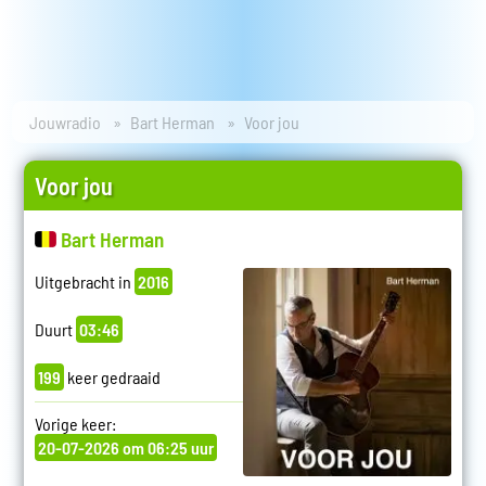
Jouwradio
Bart Herman
Voor jou
Voor jou
Bart Herman
Uitgebracht in
2016
Duurt
03:46
199
keer gedraaid
Vorige keer:
20-07-2026 om 06:25 uur