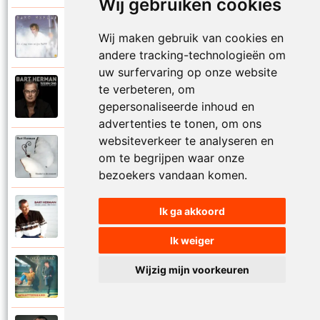
Wij gebruiken cookies
Bart Herman
Wij maken gebruik van cookies en
1997
Vertrouwelijk
andere tracking-technologieën om
uw surfervaring op onze website
te verbeteren, om
Bart Herman
2020
Victoria
gepersonaliseerde inhoud en
advertenties te tonen, om ons
websiteverkeer te analyseren en
Bart Herman
om te begrijpen waar onze
2019
Vlinder in de sneeuw
bezoekers vandaan komen.
Bart Herman
Ik ga akkoord
2010
Vlinders passie stille tranen
Ik weiger
Bart Herman
Wijzig mijn voorkeuren
2007
Vogelvrij vannacht