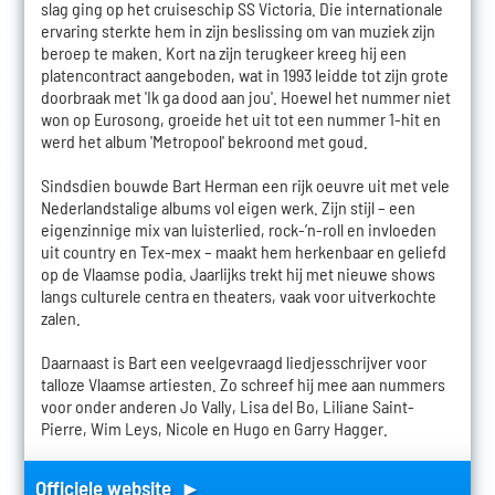
slag ging op het cruiseschip SS Victoria. Die internationale
ervaring sterkte hem in zijn beslissing om van muziek zijn
beroep te maken. Kort na zijn terugkeer kreeg hij een
platencontract aangeboden, wat in 1993 leidde tot zijn grote
doorbraak met 'Ik ga dood aan jou'. Hoewel het nummer niet
won op Eurosong, groeide het uit tot een nummer 1-hit en
werd het album 'Metropool' bekroond met goud.
Sindsdien bouwde Bart Herman een rijk oeuvre uit met vele
Nederlandstalige albums vol eigen werk. Zijn stijl – een
eigenzinnige mix van luisterlied, rock-’n-roll en invloeden
uit country en Tex-mex – maakt hem herkenbaar en geliefd
op de Vlaamse podia. Jaarlijks trekt hij met nieuwe shows
langs culturele centra en theaters, vaak voor uitverkochte
zalen.
Daarnaast is Bart een veelgevraagd liedjesschrijver voor
talloze Vlaamse artiesten. Zo schreef hij mee aan nummers
voor onder anderen Jo Vally, Lisa del Bo, Liliane Saint-
Pierre, Wim Leys, Nicole en Hugo en Garry Hagger.
Officiele website ►