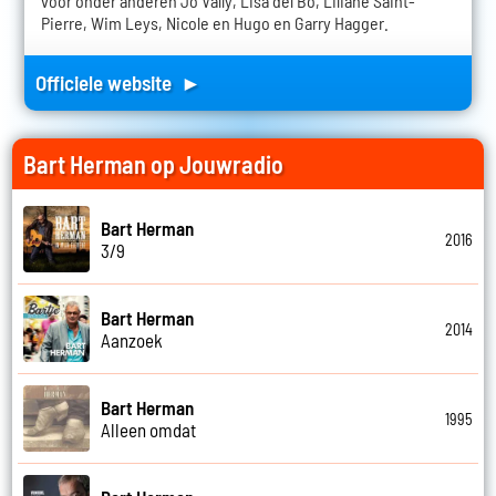
voor onder anderen Jo Vally, Lisa del Bo, Liliane Saint-
Pierre, Wim Leys, Nicole en Hugo en Garry Hagger.
Officiele website ►
Bart Herman op Jouwradio
Bart Herman
2016
3/9
Bart Herman
2014
Aanzoek
Bart Herman
1995
Alleen omdat