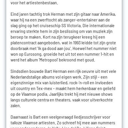
voor het artiestenbestaan.
Eind jaren tachtig trok Herman met zijn gitaar naar Amerika,
waar hij na een zwerftocht als zanger-entertainer aan de
slag ging op het cruiseschip SS Victoria. Die internationale
ervaring sterkte hem in zijn beslissing om van muziek zijn
beroep te maken. Kort na zijn terugkeer kreeg hij een
platencontract aangeboden, wat in 1993 leidde tot zijn grote
doorbraak met 'Ik ga dood aan jou'. Hoewel het nummer niet
won op Eurosong, groeide het uit tot een nummer 1-hit en
werd het album 'Metropool' bekroond met goud.
Sindsdien bouwde Bart Herman een rijk oeuvre uit met vele
Nederlandstalige albums vol eigen werk. Zijn stijl – een
eigenzinnige mix van luisterlied, rock-’n-roll en invloeden
uit country en Tex-mex – maakt hem herkenbaar en geliefd
op de Vlaamse podia. Jaarlijks trekt hij met nieuwe shows
langs culturele centra en theaters, vaak voor uitverkochte
zalen.
Daarnaast is Bart een veelgevraagd liedjesschrijver voor
talloze Vlaamse artiesten. Zo schreef hij mee aan nummers