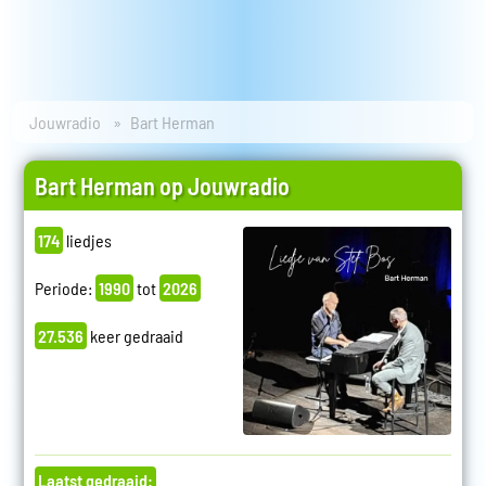
Jouwradio
Bart Herman
Bart Herman op Jouwradio
174
liedjes
Periode:
1990
tot
2026
27.536
keer gedraaid
Laatst gedraaid: