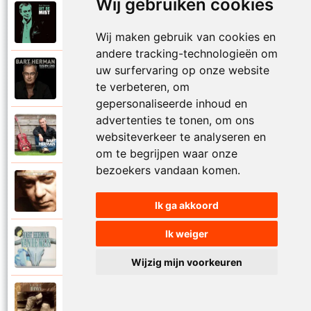
Wij gebruiken cookies
Bart Herman
2007
Tussen de oren
Wij maken gebruik van cookies en
andere tracking-technologieën om
uw surfervaring op onze website
Bart Herman
2021
Tussen ons
te verbeteren, om
gepersonaliseerde inhoud en
advertenties te tonen, om ons
Bart Herman
2012
websiteverkeer te analyseren en
Vader
om te begrijpen waar onze
bezoekers vandaan komen.
Bart Herman
2002
Valentijn
Ik ga akkoord
Ik weiger
Bart Herman
2006
Van de wijs
Wijzig mijn voorkeuren
Bart Herman
1995
Vannacht