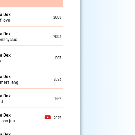
a Dex
2008
f love
a Dex
2003
enscyclus
a Dex
1993
n
a Dex
2023
omers lang
a Dex
1992
nd
a Dex
2025
 aan jou
a Dex