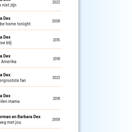
2023
 niet zijn
a Dex
2008
t be home tonight
a Dex
2015
zoe blij
a Dex
2018
n Amerika
a Dex
2023
lergrootste fan
a Dex
2018
uilen mama
erman en Barbara Dex
2009
weg met jou