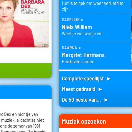
Het is te gek om weer verliefd te
zijn
dadelijk
►
Niels William
Weet je wel wat je wil
daarna
►
Margriet Hermans
Een leven samen
Complete speellijst ►
Meest gedraaid ►
De 50 beste van... ►
rc Dex en nichtje van
muziek, al dacht ze niet
Muziek opzoeken
dens de zomer van 1991
 de Kempenshow. Ze bracht