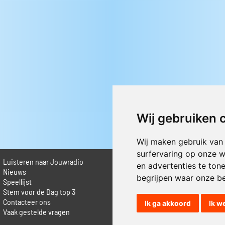
Wij gebruiken 
Wij maken gebruik van
surfervaring op onze w
Luisteren naar Jouwradio
► Livestream informatie
en advertenties te ton
 Nieuws
► Muziek opzoeken
begrijpen waar onze b
Speellijst
► Vlaamse 100 Aller tijden
Stem voor de Dag top 3
► De 50 beste van...
Contacteer ons
► Adverteren op Jouwradio
Ik ga akkoord
Ik w
Vaak gestelde vragen
► Cookie voorkeuren wijzigen
► Privacyinformatie