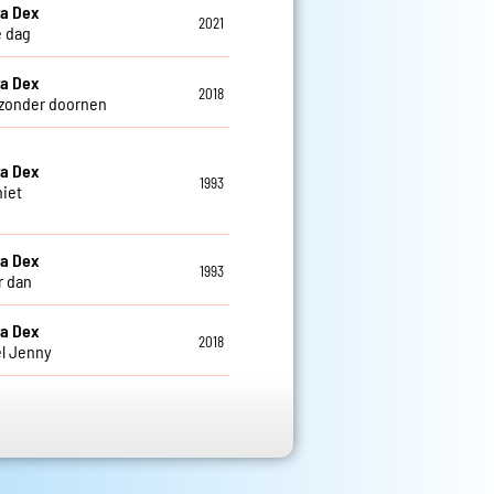
a Dex
2021
e dag
a Dex
2018
zonder doornen
a Dex
1993
niet
a Dex
1993
r dan
a Dex
2018
l Jenny