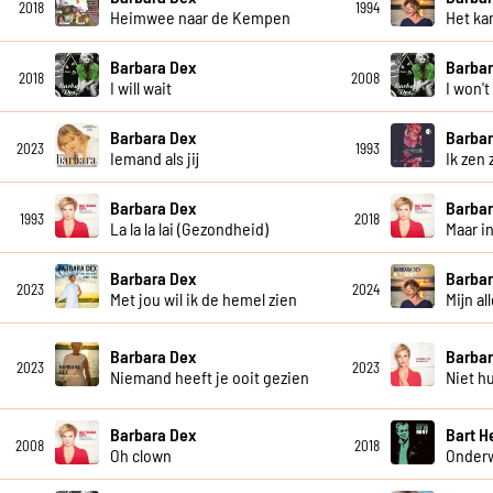
2018
1994
Heimwee naar de Kempen
Het kan
Barbara Dex
Barbar
2018
2008
I will wait
I won'
Barbara Dex
Barbar
2023
1993
Iemand als jij
Ik zen 
Barbara Dex
Barbar
1993
2018
La la la lai (Gezondheid)
Maar i
Barbara Dex
Barbar
2023
2024
Met jou wil ik de hemel zien
Mijn al
Barbara Dex
Barbar
2023
2023
Niemand heeft je ooit gezien
Niet h
Barbara Dex
Bart H
2008
2018
Oh clown
Onder