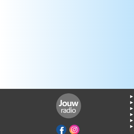
► 
►
► 
► 
► 
► 