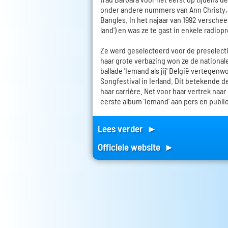
onder andere nummers van Ann Christy, 
Bangles. In het najaar van 1992 verschee
land') en was ze te gast in enkele radio
Ze werd geselecteerd voor de preselecti
haar grote verbazing won ze de national
ballade 'Iemand als jij' België vertegen
Songfestival in Ierland. Dit betekende de
haar carrière. Net voor haar vertrek naar
eerste album 'Iemand' aan pers en publie
Lees verder ►
Officiele website ►