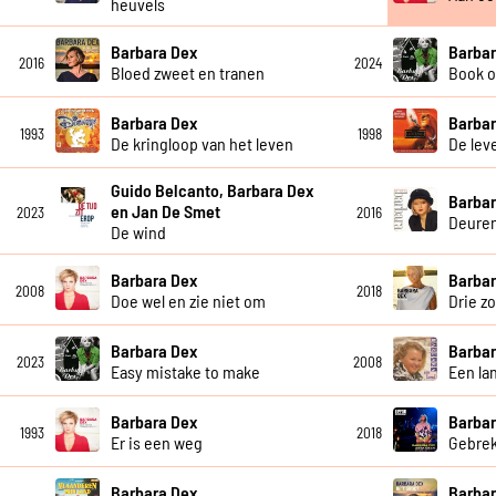
heuvels
Barbara Dex
Barbar
2016
2024
Bloed zweet en tranen
Book o
Barbara Dex
Barbar
1993
1998
De kringloop van het leven
De lev
Guido Belcanto, Barbara Dex
Barbar
en Jan De Smet
2023
2016
Deure
De wind
Barbara Dex
Barbar
2008
2018
Doe wel en zie niet om
Drie z
Barbara Dex
Barbar
2023
2008
Easy mistake to make
Een la
Barbara Dex
Barbar
1993
2018
Er is een weg
Gebrek
Barbara Dex
Barbar