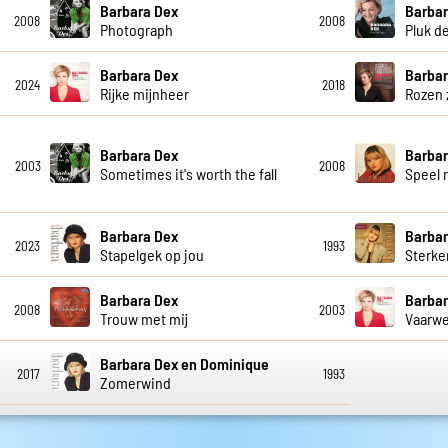
Barbara Dex
Barbar
2008
2008
Photograph
Pluk d
Barbara Dex
Barbar
2024
2018
Rijke mijnheer
Rozen 
Barbara Dex
Barbar
2003
2008
Sometimes it's worth the fall
Speel 
Barbara Dex
Barbar
2023
1993
Stapelgek op jou
Sterke
Barbara Dex
Barbar
2008
2003
Trouw met mij
Vaarwe
Barbara Dex en Dominique
2017
1993
Zomerwind