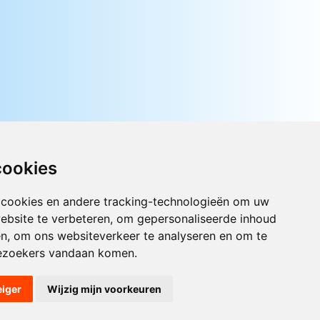
cookies
 cookies en andere tracking-technologieën om uw
ebsite te verbeteren, om gepersonaliseerde inhoud
Luister nu naar Jouwradio! De beste
en, om ons websiteverkeer te analyseren en om te
Nederlandstalige muziek uit de lage
ezoekers vandaan komen.
landen hoor je hier al 20 jaar. In
digitale kwaliteit op je laptop, tablet
of smartphone.
eiger
Wijzig mijn voorkeuren