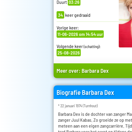
Duurt
03:26
34
keer gedraaid
Vorige keer:
11-06-2026 om 14:54 uur
Volgende keer
:
(schatting)
25-08-2026
Meer over:
Barbara Dex
Biografie Barbara Dex
* 22 januari 1974 (Turnhout)
Barbara Dex is de dochter van zanger Ma
zanger Juul Kabas. Zo groeide ze op met 
meteen aan een eigen zangcarrière. Tij
trad Barbara voor het eerst op tijdens