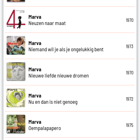
Marva
1970
Neuzen naar maat
Marva
1973
Niemand wil je als je ongelukkig bent
Marva
1970
Nieuwe liefde nieuwe dromen
Marva
1972
Nu en dan is niet genoeg
Marva
1975
Oempalapapero