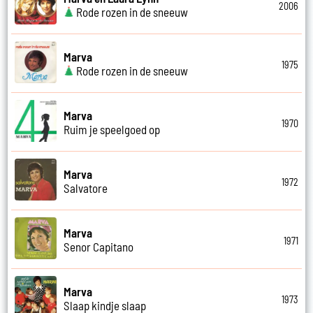
2006
Rode rozen in de sneeuw
Marva
1975
Rode rozen in de sneeuw
Marva
1970
Ruim je speelgoed op
Marva
1972
Salvatore
Marva
1971
Senor Capitano
Marva
1973
Slaap kindje slaap