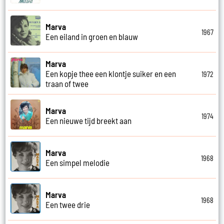
Marva
1967
Een eiland in groen en blauw
Marva
Een kopje thee een klontje suiker en een
1972
traan of twee
Marva
1974
Een nieuwe tijd breekt aan
Marva
1968
Een simpel melodie
Marva
1968
Een twee drie