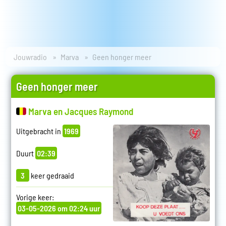
Jouwradio
Marva
Geen honger meer
Geen honger meer
Marva en Jacques Raymond
Uitgebracht in
1969
Duurt
02:39
3
keer gedraaid
Vorige keer:
03-05-2026 om 02:24 uur