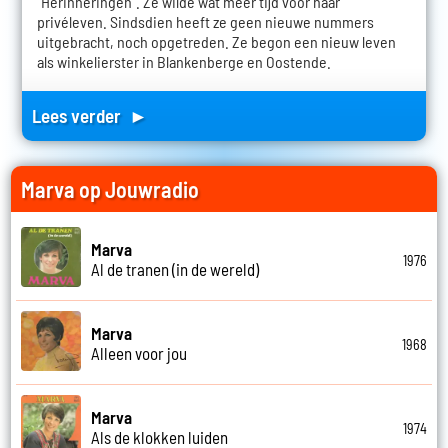
"Herinneringen". Ze wilde wat meer tijd voor haar
privéleven. Sindsdien heeft ze geen nieuwe nummers
uitgebracht, noch opgetreden. Ze begon een nieuw leven
als winkelierster in Blankenberge en Oostende.
Lees verder ►
Marva op Jouwradio
Marva
1976
Al de tranen (in de wereld)
Marva
1968
Alleen voor jou
Marva
1974
Als de klokken luiden