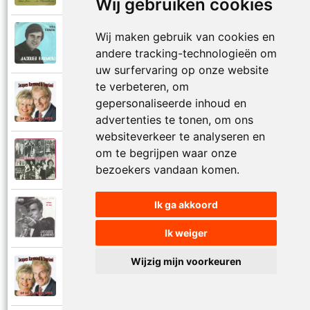
Wij gebruiken cookies
Wij maken gebruik van cookies en
Jacques Raymond
1971
Nina
andere tracking-technologieën om
uw surfervaring op onze website
te verbeteren, om
Jacques Raymond en Ingriani
gepersonaliseerde inhoud en
2007
Open nu je ogen
advertenties te tonen, om ons
websiteverkeer te analyseren en
om te begrijpen waar onze
Jacques Raymond
1974
Santa Lucia
bezoekers vandaan komen.
Ik ga akkoord
Jacques Raymond
1995
Tannia
Ik weiger
Wijzig mijn voorkeuren
Jacques Raymond en Ingriani
1995
Verliefd zijn