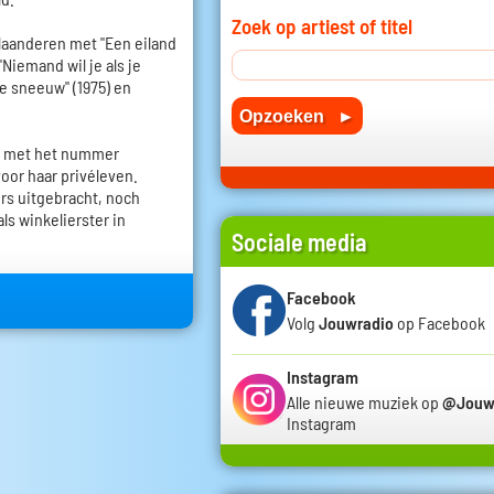
Zoek op artiest of titel
Vlaanderen met "Een eiland
 "Niemand wil je als je
de sneeuw" (1975) en
ek met het nummer
voor haar privéleven.
s uitgebracht, noch
s winkelierster in
Sociale media
Facebook
Volg
Jouwradio
op Facebook
Instagram
Alle nieuwe muziek op
@Jouw
Instagram