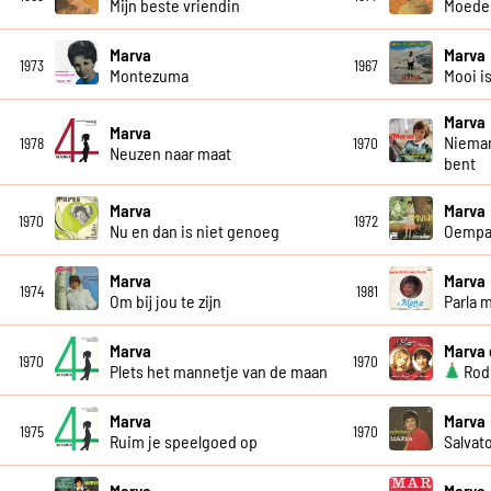
Mijn beste vriendin
Moeder
Marva
Marva
1973
1967
Montezuma
Mooi i
Marva
Marva
Nieman
1978
1970
Neuzen naar maat
bent
Marva
Marva
1970
1972
Nu en dan is niet genoeg
Oempa
Marva
Marva
1974
1981
Om bij jou te zijn
Parla 
Marva
Marva 
1970
1970
Plets het mannetje van de maan
Rode
Marva
Marva
1975
1970
Ruim je speelgoed op
Salvat
Marva
Marva