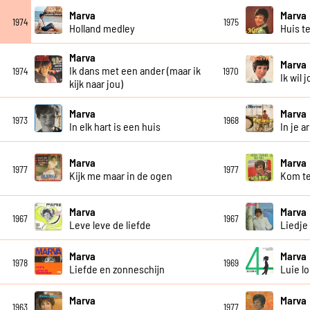
Marva
Marva
1974
1975
Holland medley
Huis t
Marva
Marva
Ik dans met een ander (maar ik
1974
1970
Ik wil 
kijk naar jou)
Marva
Marva
1973
1968
In elk hart is een huis
In je a
Marva
Marva
1977
1977
Kijk me maar in de ogen
Kom te
Marva
Marva
1967
1967
Leve leve de liefde
Liedje
Marva
Marva
1978
1969
Liefde en zonneschijn
Luie l
Marva
Marva
1963
1977