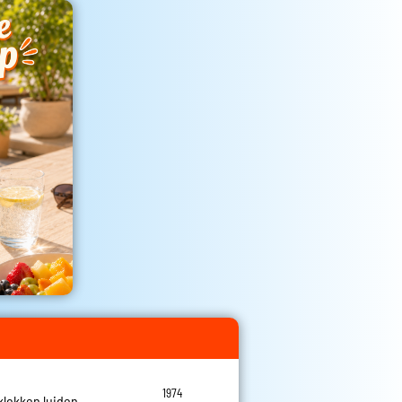
1974
 klokken luiden