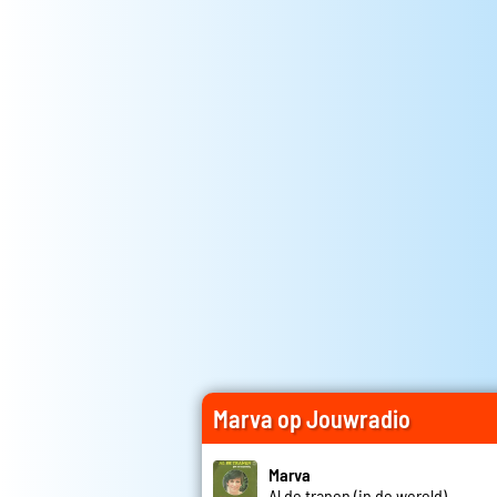
Marva op Jouwradio
Marva
Al de tranen (in de wereld)