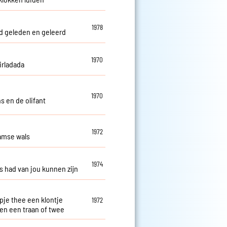
1978
 geleden en geleerd
1970
irladada
1970
s en de olifant
1972
amse wals
1974
es had van jou kunnen zijn
pje thee een klontje
1972
 en een traan of twee