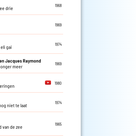
1968
ee drie
1969
1974
 eli gai
 en Jacques Raymond
1969
honger meer
1980
eringen
1974
nog niet te laat
1965
ed van de zee