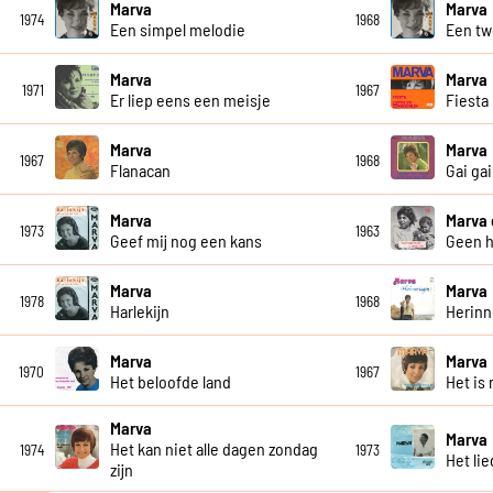
Marva
Marva
1974
1968
Een simpel melodie
Een tw
Marva
Marva
1971
1967
Er liep eens een meisje
Fiesta
Marva
Marva
1967
1968
Flanacan
Gai gai
Marva
Marva
1973
1963
Geef mij nog een kans
Geen 
Marva
Marva
1978
1968
Harlekijn
Herinn
Marva
Marva
1970
1967
Het beloofde land
Het is 
Marva
Marva
Het kan niet alle dagen zondag
1974
1973
Het li
zijn