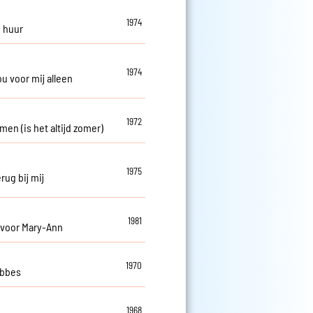
1974
e huur
1974
jou voor mij alleen
1972
rmen (is het altijd zomer)
1975
rug bij mij
1981
 voor Mary-Ann
1970
obbes
1968