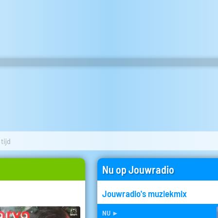
tijd
Nu op Jouwradio
Jouwradio's muziekmix
nu
►