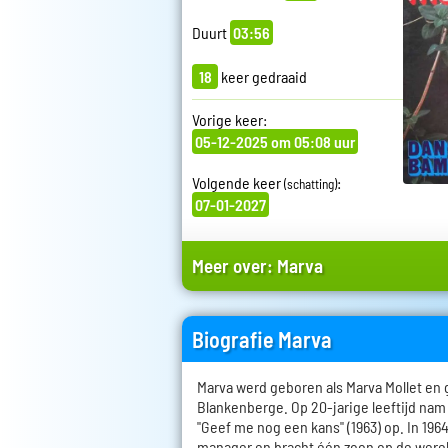
Duurt
03:56
18
keer gedraaid
Vorige keer:
05-12-2025 om 05:08 uur
Volgende keer
:
(schatting)
07-01-2027
Meer over:
Marva
Biografie Marva
Marva werd geboren als Marva Mollet en 
Blankenberge. Op 20-jarige leeftijd nam
"Geef me nog een kans" (1963) op. In 19
manager en bracht één zoon op de werel