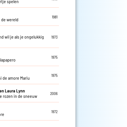
tje spelen
1981
s de wereld
d wil je als je ongelukkig
1973
1975
lapapero
1975
mi de amore Mariu
en Laura Lynn
2006
 rozen in de sneeuw
1972
ore