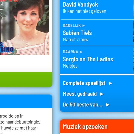
David Vandyck
Ik kan het niet geloven
dadelijk
►
Sabien Tiels
Man of vrouw
daarna
►
Sergio en The Ladies
Meisjes
Complete speellijst ►
Meest gedraaid ►
De 50 beste van... ►
groeide op in
 ze haar debuutsingle,
Muziek opzoeken
64 huwde ze met haar
d.