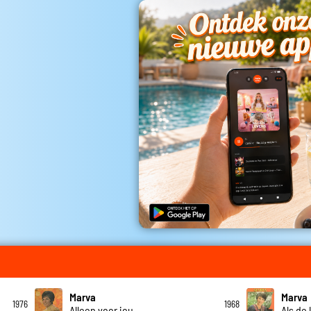
Marva
Marva
1976
1968
Alleen voor jou
Als de