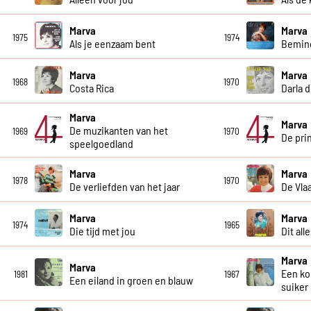
Marva
Marva
1975
1974
Als je eenzaam bent
Bemind
Marva
Marva
1968
1970
Costa Rica
Darla d
Marva
Marva
De muzikanten van het
1969
1970
De prin
speelgoedland
Marva
Marva
1978
1970
De verliefden van het jaar
De Vla
Marva
Marva
1974
1965
Die tijd met jou
Dit all
Marva
Marva
Een ko
1981
1967
Een eiland in groen en blauw
suiker