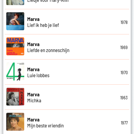
Marva
1978
Lief ik heb je lief
Marva
1969
Liefde en zonneschijn
Marva
1970
Luie lobbes
Marva
1963
Michka
Marva
1977
Mijn beste vriendin