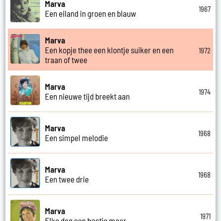
Marva
1967
Een eiland in groen en blauw
Marva
Een kopje thee een klontje suiker en een
1972
traan of twee
Marva
1974
Een nieuwe tijd breekt aan
Marva
1968
Een simpel melodie
Marva
1968
Een twee drie
Marva
1971
Elke dag een beetje meer