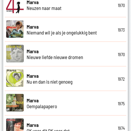
Marva
1970
Neuzen naar maat
Marva
1973
Niemand wil je als je ongelukkig bent
Marva
1970
Nieuwe liefde nieuwe dromen
Marva
1972
Nu en dan is niet genoeg
Marva
1975
Oempalapapero
Marva
1974
OK voor dit OK voor dat