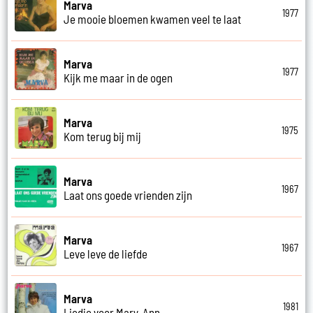
Marva
1977
Je mooie bloemen kwamen veel te laat
Marva
1977
Kijk me maar in de ogen
Marva
1975
Kom terug bij mij
Marva
1967
Laat ons goede vrienden zijn
Marva
1967
Leve leve de liefde
Marva
1981
Liedje voor Mary-Ann