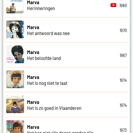
Marva
1980
Herinneringen
Marva
1970
Het antwoord was nee
Marva
1967
Het beloofde land
Marva
1974
Het is nog niet te laat
Marva
1974
Het is zo goed in Vlaanderen
Marva
1973
Het kan niet alle dagen zondag zijn