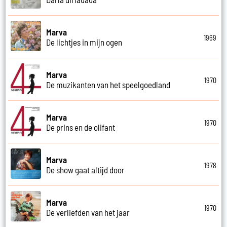
Marva
1969
De lichtjes in mijn ogen
Marva
1970
De muzikanten van het speelgoedland
Marva
1970
De prins en de olifant
Marva
1978
De show gaat altijd door
Marva
1970
De verliefden van het jaar