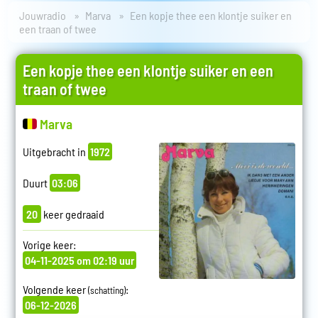
Jouwradio
Marva
Een kopje thee een klontje suiker en
een traan of twee
Een kopje thee een klontje suiker en een
traan of twee
Marva
Uitgebracht in
1972
Duurt
03:06
20
keer gedraaid
Vorige keer:
04-11-2025 om 02:19 uur
Volgende keer
:
(schatting)
06-12-2026