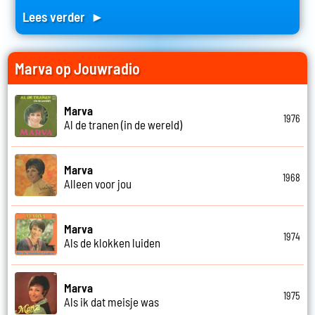
Lees verder ►
Marva op Jouwradio
Marva
1976
Al de tranen (in de wereld)
Marva
1968
Alleen voor jou
Marva
1974
Als de klokken luiden
Marva
1975
Als ik dat meisje was