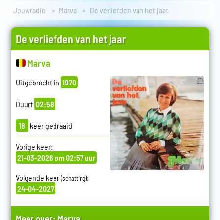
Jouwradio
Marva
De verliefden van het jaar
De verliefden van het jaar
Marva
Uitgebracht in
1970
Duurt
02:58
18
keer gedraaid
Vorige keer:
21-03-2026 om 02:57 uur
Volgende keer
:
(schatting)
24-04-2027
Meer over:
Marva