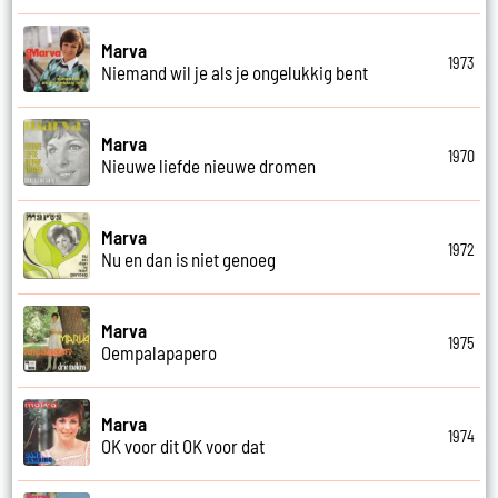
Marva
1973
Niemand wil je als je ongelukkig bent
Marva
1970
Nieuwe liefde nieuwe dromen
Marva
1972
Nu en dan is niet genoeg
Marva
1975
Oempalapapero
Marva
1974
OK voor dit OK voor dat