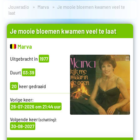
Jouwradio
Marva
Je mooie bloemen kwamen veel te
laat
Je mooie bloemen kwamen veel te laat
Marva
Uitgebracht in
1977
Duurt
03:39
20
keer gedraaid
Vorige keer:
26-07-2026 om 21:44 uur
Volgende keer
:
(schatting)
30-08-2027