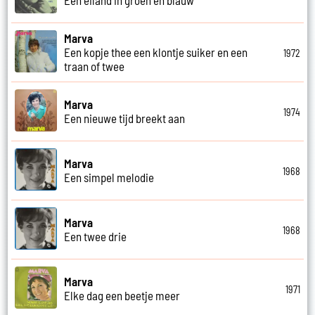
Een eiland in groen en blauw
Marva
Een kopje thee een klontje suiker en een
1972
traan of twee
Marva
1974
Een nieuwe tijd breekt aan
Marva
1968
Een simpel melodie
Marva
1968
Een twee drie
Marva
1971
Elke dag een beetje meer