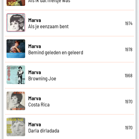
Als ik dat meisje was
Marva
1974
Als je eenzaam bent
Marva
1978
Bemind geleden en geleerd
Marva
1968
Browning Joe
Marva
1970
Costa Rica
Marva
1970
Darla dirladada