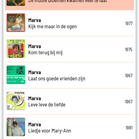
Je mooie bloemen kwamen veel te laat
Marva
1977
Kijk me maar in de ogen
Marva
1975
Kom terug bij mij
Marva
1967
Laat ons goede vrienden zijn
Marva
1967
Leve leve de liefde
Marva
1981
Liedje voor Mary-Ann