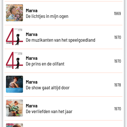
Marva
1969
De lichtjes in mijn ogen
Marva
1970
De muzikanten van het speelgoedland
Marva
1970
De prins en de olifant
Marva
1978
De show gaat altijd door
Marva
1970
De verliefden van het jaar