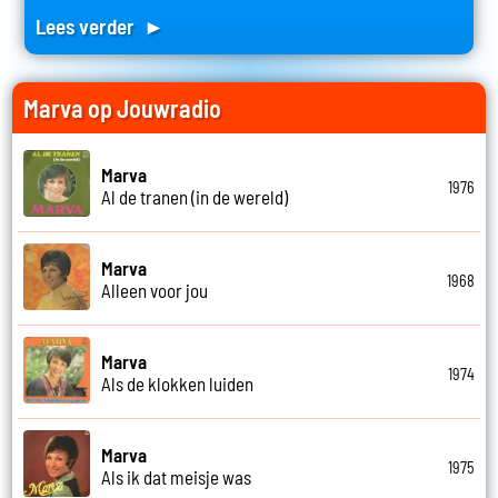
Lees verder ►
Marva op Jouwradio
Marva
1976
Al de tranen (in de wereld)
Marva
1968
Alleen voor jou
Marva
1974
Als de klokken luiden
Marva
1975
Als ik dat meisje was