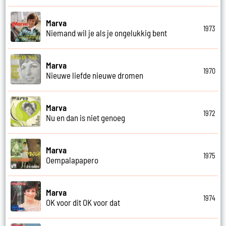
Marva
1973
Niemand wil je als je ongelukkig bent
Marva
1970
Nieuwe liefde nieuwe dromen
Marva
1972
Nu en dan is niet genoeg
Marva
1975
Oempalapapero
Marva
1974
OK voor dit OK voor dat