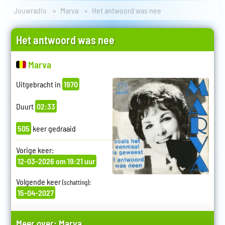
Jouwradio
Marva
Het antwoord was nee
Het antwoord was nee
Marva
Uitgebracht in
1970
Duurt
02:33
505
keer gedraaid
Vorige keer:
12-03-2026 om 19:21 uur
Volgende keer
:
(schatting)
15-04-2027
Meer over:
Marva