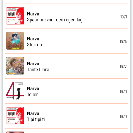
Marva
1971
Spaar me voor een regendag
Marva
1974
Sterren
Marva
1972
Tante Clara
Marva
1970
Tellen
Marva
1970
Tipi tipi ti