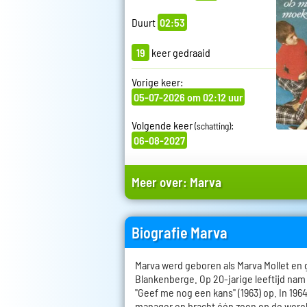
Duurt
02:53
19
keer gedraaid
Vorige keer:
05-07-2026 om 02:12 uur
Volgende keer
:
(schatting)
06-08-2027
Meer over:
Marva
Biografie Marva
Marva werd geboren als Marva Mollet en 
Blankenberge. Op 20-jarige leeftijd nam
"Geef me nog een kans" (1963) op. In 19
manager en bracht één zoon op de werel