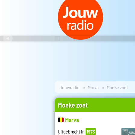
Jouwradio
Marva
Moeke zoet
Moeke zoet
Marva
Uitgebracht in
1973