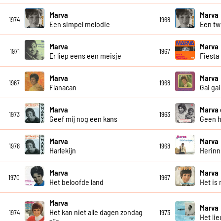
Marva
Marva
1974
1968
Een simpel melodie
Een tw
Marva
Marva
1971
1967
Er liep eens een meisje
Fiesta
Marva
Marva
1967
1968
Flanacan
Gai gai
Marva
Marva
1973
1963
Geef mij nog een kans
Geen 
Marva
Marva
1978
1968
Harlekijn
Herinn
Marva
Marva
1970
1967
Het beloofde land
Het is 
Marva
Marva
Het kan niet alle dagen zondag
1974
1973
Het li