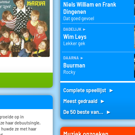
Niels William en Frank
Dingenen
Dat goed gevoel
dadelijk
►
Wim Leys
Lekker gek
daarna
►
Buurman
Rocky
Complete speellijst ►
Meest gedraaid ►
De 50 beste van... ►
groeide op in
 ze haar debuutsingle,
64 huwde ze met haar
Muziek opzoeken
d.