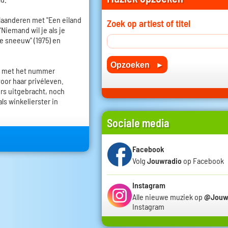
Vlaanderen met "Een eiland
Zoek op artiest of titel
 "Niemand wil je als je
de sneeuw" (1975) en
ek met het nummer
voor haar privéleven.
s uitgebracht, noch
s winkelierster in
Sociale media
Facebook
Volg
Jouwradio
op Facebook
Instagram
Alle nieuwe muziek op
@Jouw
Instagram