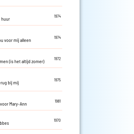
1974
e huur
1974
jou voor mij alleen
1972
rmen (is het altijd zomer)
1975
rug bij mij
1981
 voor Mary-Ann
1970
obbes