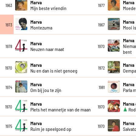
Marva
Marva
1963
1977
Mijn beste vriendin
Moeder
Marva
Marva
1973
1967
Montezuma
Mooi i
Marva
Marva
Nieman
1978
1970
Neuzen naar maat
bent
Marva
Marva
1970
1972
Nu en dan is niet genoeg
Oempa
Marva
Marva
1974
1981
Om bij jou te zijn
Parla 
Marva
Marva 
1970
1970
Plets het mannetje van de maan
Rode
Marva
Marva
1975
1970
Ruim je speelgoed op
Salvat