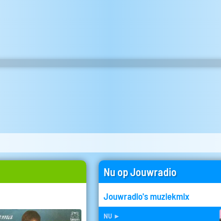
Nu op Jouwradio
Jouwradio's muziekmix
nu
►