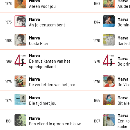
Marva
Marva
1976
1968
Alleen voor jou
Als de
Marva
Marva
1975
1974
Als je eenzaam bent
Bemind
Marva
Marva
1968
1970
Costa Rica
Darla d
Marva
Marva
De muzikanten van het
1969
1970
De prin
speelgoedland
Marva
Marva
1978
1970
De verliefden van het jaar
De Vla
Marva
Marva
1974
1965
Die tijd met jou
Dit all
Marva
Marva
Een ko
1981
1967
Een eiland in groen en blauw
suiker