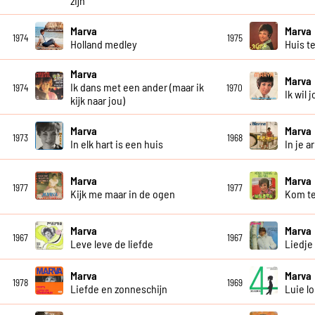
zijn
Marva
Marva
1974
1975
Holland medley
Huis t
Marva
Marva
Ik dans met een ander (maar ik
1974
1970
Ik wil 
kijk naar jou)
Marva
Marva
1973
1968
In elk hart is een huis
In je a
Marva
Marva
1977
1977
Kijk me maar in de ogen
Kom te
Marva
Marva
1967
1967
Leve leve de liefde
Liedje
Marva
Marva
1978
1969
Liefde en zonneschijn
Luie l