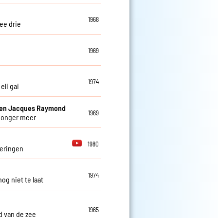
1968
ee drie
1969
1974
 eli gai
 en Jacques Raymond
1969
honger meer
1980
eringen
1974
nog niet te laat
1965
ed van de zee