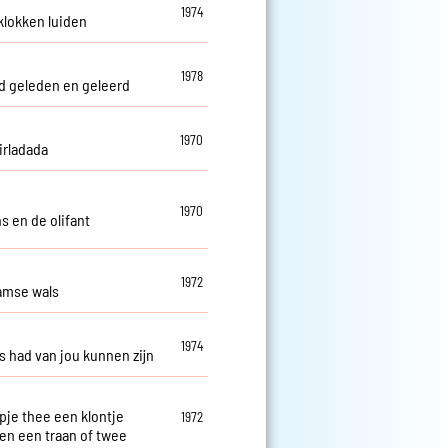
1974
 klokken luiden
1978
 geleden en geleerd
1970
irladada
1970
s en de olifant
1972
amse wals
1974
es had van jou kunnen zijn
pje thee een klontje
1972
 en een traan of twee