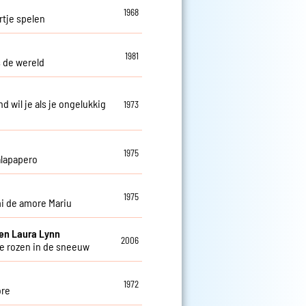
1968
tje spelen
1981
s de wereld
d wil je als je ongelukkig
1973
1975
lapapero
1975
mi de amore Mariu
en Laura Lynn
2006
 rozen in de sneeuw
1972
ore