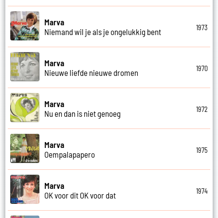
Marva
1973
Niemand wil je als je ongelukkig bent
Marva
1970
Nieuwe liefde nieuwe dromen
Marva
1972
Nu en dan is niet genoeg
Marva
1975
Oempalapapero
Marva
1974
OK voor dit OK voor dat