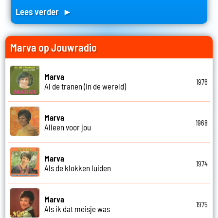
Lees verder ►
Marva op Jouwradio
Marva
1976
Al de tranen (in de wereld)
Marva
1968
Alleen voor jou
Marva
1974
Als de klokken luiden
Marva
1975
Als ik dat meisje was