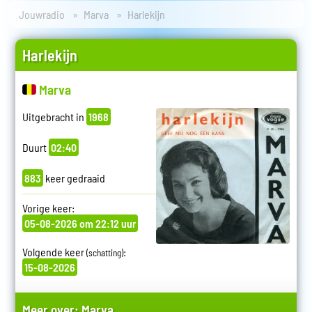
Jouwradio
Marva
Harlekijn
Harlekijn
Marva
Uitgebracht in
1968
Duurt
02:40
883
keer gedraaid
Vorige keer:
05-08-2026 om 22:12 uur
Volgende keer
:
(schatting)
15-08-2026
Meer over:
Marva