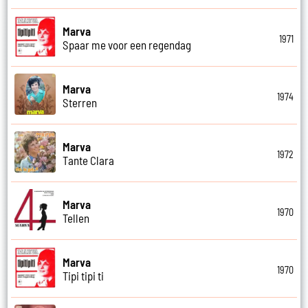
Marva
1971
Spaar me voor een regendag
Marva
1974
Sterren
Marva
1972
Tante Clara
Marva
1970
Tellen
Marva
1970
Tipi tipi ti