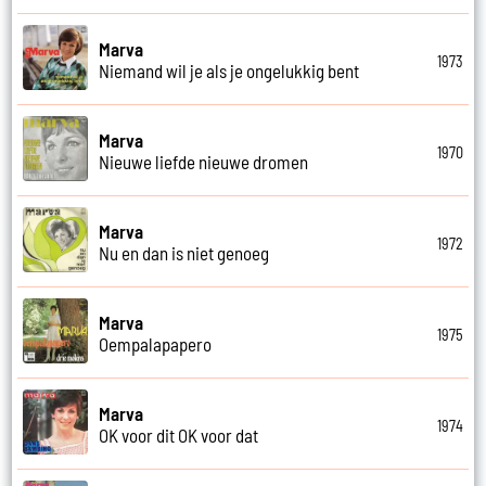
Marva
1973
Niemand wil je als je ongelukkig bent
Marva
1970
Nieuwe liefde nieuwe dromen
Marva
1972
Nu en dan is niet genoeg
Marva
1975
Oempalapapero
Marva
1974
OK voor dit OK voor dat