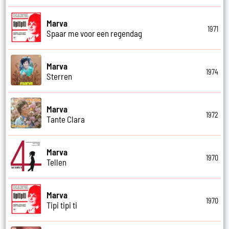
Marva
1971
Spaar me voor een regendag
Marva
1974
Sterren
Marva
1972
Tante Clara
Marva
1970
Tellen
Marva
1970
Tipi tipi ti