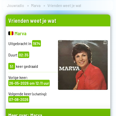
Jouwradio
Marva
Vrienden weet je wat
Vrienden weet je wat
Marva
Uitgebracht in
1974
Duurt
02:35
51
keer gedraaid
Vorige keer:
26-05-2026 om 12:11 uur
Volgende keer
:
(schatting)
07-08-2026
Meer over:
Marva