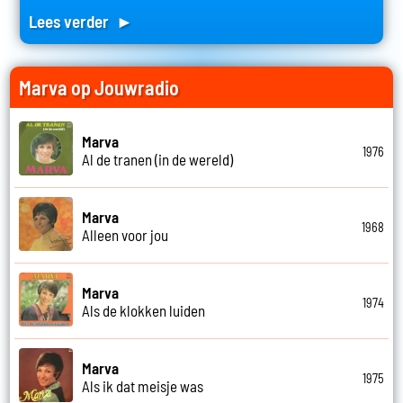
Lees verder ►
Marva op Jouwradio
Marva
1976
Al de tranen (in de wereld)
Marva
1968
Alleen voor jou
Marva
1974
Als de klokken luiden
Marva
1975
Als ik dat meisje was