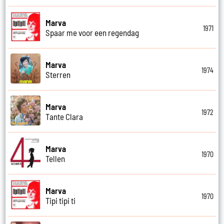
Marva
1971
Spaar me voor een regendag
Marva
1974
Sterren
Marva
1972
Tante Clara
Marva
1970
Tellen
Marva
1970
Tipi tipi ti