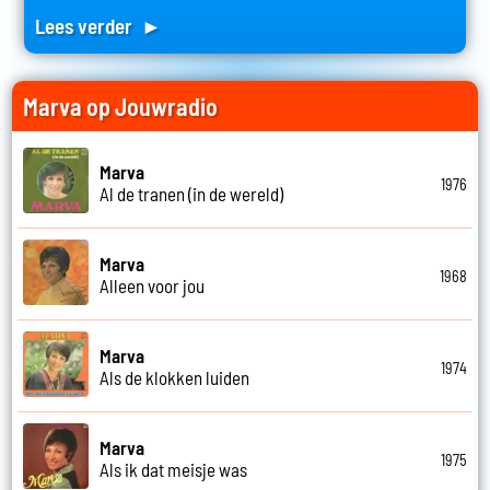
Lees verder ►
Marva op Jouwradio
Marva
1976
Al de tranen (in de wereld)
Marva
1968
Alleen voor jou
Marva
1974
Als de klokken luiden
Marva
1975
Als ik dat meisje was