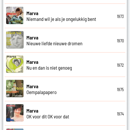
Marva
1973
Niemand wil je als je ongelukkig bent
Marva
1970
Nieuwe liefde nieuwe dromen
Marva
1972
Nu en dan is niet genoeg
Marva
1975
Oempalapapero
Marva
1974
OK voor dit OK voor dat