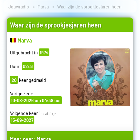
Jouwradio
Marva
Waar zijn de sprookjesjaren heen
Waar zijn de sprookjesjaren heen
Marva
Uitgebracht in
1974
Duurt
02:31
20
keer gedraaid
Vorige keer:
10-08-2026 om 04:38 uur
Volgende keer
:
(schatting)
15-09-2027
Meer over:
Marva