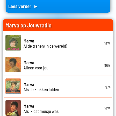
Lees verder ►
Marva op Jouwradio
Marva
1976
Al de tranen (in de wereld)
Marva
1968
Alleen voor jou
Marva
1974
Als de klokken luiden
Marva
1975
Als ik dat meisje was