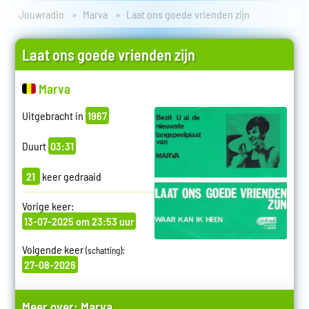
Jouwradio
Marva
Laat ons goede vrienden zijn
Laat ons goede vrienden zijn
Marva
Uitgebracht in
1967
Duurt
03:31
21
keer gedraaid
Vorige keer:
13-07-2025 om 23:53 uur
Volgende keer
:
(schatting)
27-08-2026
Meer over:
Marva