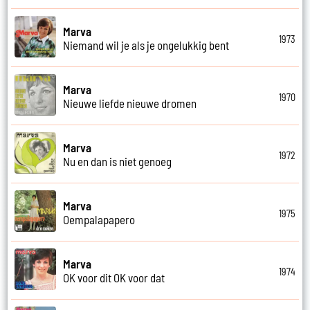
Marva
1973
Niemand wil je als je ongelukkig bent
Marva
1970
Nieuwe liefde nieuwe dromen
Marva
1972
Nu en dan is niet genoeg
Marva
1975
Oempalapapero
Marva
1974
OK voor dit OK voor dat