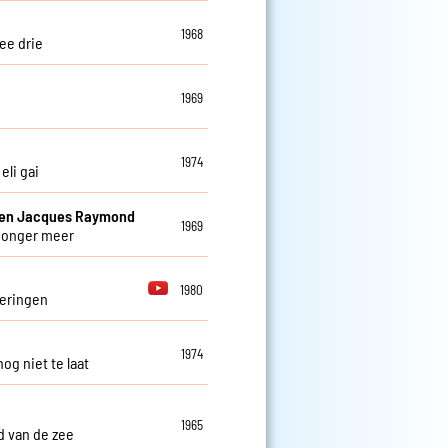
1968
ee drie
1969
1974
 eli gai
 en Jacques Raymond
1969
honger meer
1980
eringen
1974
nog niet te laat
1965
ed van de zee