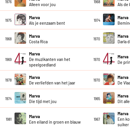
1976
1968
Alleen voor jou
Als de
Marva
Marva
1975
1974
Als je eenzaam bent
Bemind
Marva
Marva
1968
1970
Costa Rica
Darla d
Marva
Marva
De muzikanten van het
1969
1970
De prin
speelgoedland
Marva
Marva
1978
1970
De verliefden van het jaar
De Vla
Marva
Marva
1974
1965
Die tijd met jou
Dit all
Marva
Marva
Een ko
1981
1967
Een eiland in groen en blauw
suiker