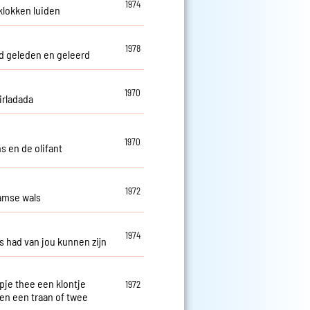
1974
 klokken luiden
1978
 geleden en geleerd
1970
irladada
1970
s en de olifant
1972
amse wals
1974
es had van jou kunnen zijn
pje thee een klontje
1972
 en een traan of twee