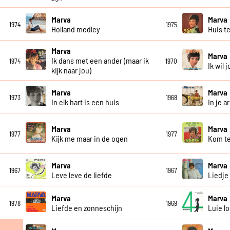
Marva
Marva
1974
1975
Holland medley
Huis t
Marva
Marva
Ik dans met een ander (maar ik
1974
1970
Ik wil 
kijk naar jou)
Marva
Marva
1973
1968
In elk hart is een huis
In je a
Marva
Marva
1977
1977
Kijk me maar in de ogen
Kom te
Marva
Marva
1967
1967
Leve leve de liefde
Liedje
Marva
Marva
1978
1969
Liefde en zonneschijn
Luie l