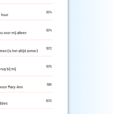
1974
e huur
1974
jou voor mij alleen
1972
rmen (is het altijd zomer)
1975
rug bij mij
1981
 voor Mary-Ann
1970
obbes