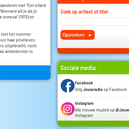
Vlaanderen met "Een eiland
Zoek op artiest of titel
 "Niemand wil je als je
de sneeuw" (1975) en
ek met het nummer
voor haar privéleven.
s uitgebracht, noch
s winkelierster in
Sociale media
Facebook
Volg
Jouwradio
op Facebook
Instagram
Alle nieuwe muziek op
@Jouw
Instagram