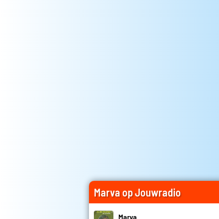
Marva op Jouwradio
Marva