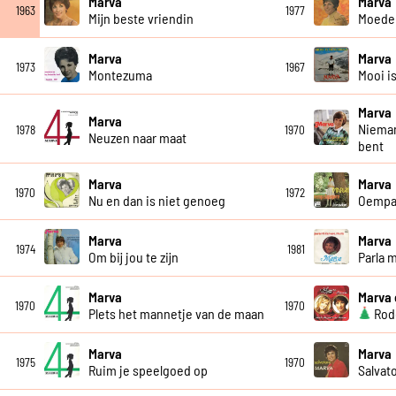
Marva
Marva
1963
1977
Mijn beste vriendin
Moeder
Marva
Marva
1973
1967
Montezuma
Mooi i
Marva
Marva
Nieman
1978
1970
Neuzen naar maat
bent
Marva
Marva
1970
1972
Nu en dan is niet genoeg
Oempa
Marva
Marva
1974
1981
Om bij jou te zijn
Parla 
Marva
Marva 
1970
1970
Plets het mannetje van de maan
Rode
Marva
Marva
1975
1970
Ruim je speelgoed op
Salvat