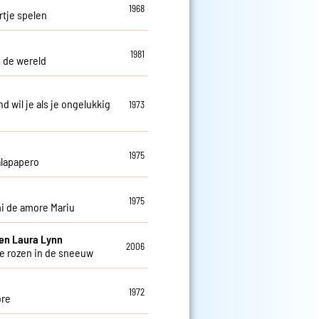
1968
tje spelen
1981
s de wereld
d wil je als je ongelukkig
1973
1975
lapapero
1975
mi de amore Mariu
en Laura Lynn
2006
 rozen in de sneeuw
1972
ore