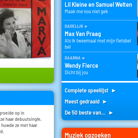
Lil Kleine en Samuel Welten
Maak me nou niet gek
dadelijk
►
Max Van Praag
Als ik tweemaal met mijn fietsbel
bel
daarna
►
Wendy Fierce
Dicht bij jou
Complete speellijst ►
Meest gedraaid ►
De 50 beste van... ►
groeide op in
 ze haar debuutsingle,
64 huwde ze met haar
d.
Muziek opzoeken