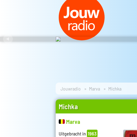
Jouwradio
Marva
Michka
Michka
Marva
Uitgebracht in
1963