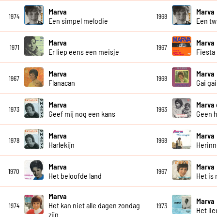
Marva
Marva
1974
1968
Een simpel melodie
Een tw
Marva
Marva
1971
1967
Er liep eens een meisje
Fiesta
Marva
Marva
1967
1968
Flanacan
Gai gai
Marva
Marva
1973
1963
Geef mij nog een kans
Geen 
Marva
Marva
1978
1968
Harlekijn
Herinn
Marva
Marva
1970
1967
Het beloofde land
Het is 
Marva
Marva
Het kan niet alle dagen zondag
1974
1973
Het li
zijn