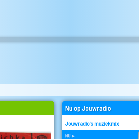
Nu op Jouwradio
Jouwradio's muziekmix
nu
►