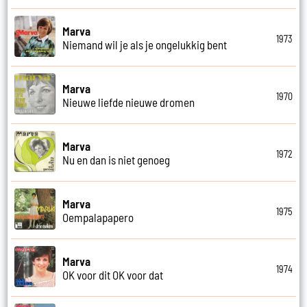
Marva
1973
Niemand wil je als je ongelukkig bent
Marva
1970
Nieuwe liefde nieuwe dromen
Marva
1972
Nu en dan is niet genoeg
Marva
1975
Oempalapapero
Marva
1974
OK voor dit OK voor dat