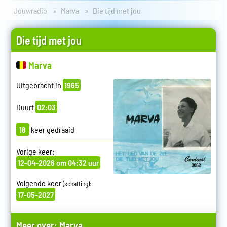
Jouwradio
Marva
Die tijd met jou
Die tijd met jou
Marva
Uitgebracht in
1965
Duurt
02:03
18
keer gedraaid
Vorige keer:
12-04-2026 om 04:32 uur
Volgende keer
:
(schatting)
17-05-2027
Meer over:
Marva