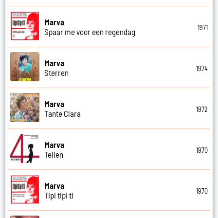
Marva
1971
Spaar me voor een regendag
Marva
1974
Sterren
Marva
1972
Tante Clara
Marva
1970
Tellen
Marva
1970
Tipi tipi ti