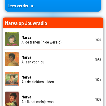
Lees verder ►
Marva op Jouwradio
Marva
1976
Al de tranen (in de wereld)
Marva
1968
Alleen voor jou
Marva
1974
Als de klokken luiden
Marva
1975
Als ik dat meisje was