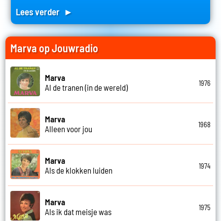
Lees verder ►
Marva op Jouwradio
Marva
1976
Al de tranen (in de wereld)
Marva
1968
Alleen voor jou
Marva
1974
Als de klokken luiden
Marva
1975
Als ik dat meisje was