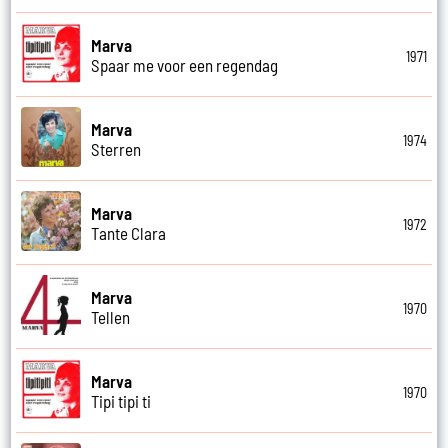
Marva
1971
Spaar me voor een regendag
Marva
1974
Sterren
Marva
1972
Tante Clara
Marva
1970
Tellen
Marva
1970
Tipi tipi ti