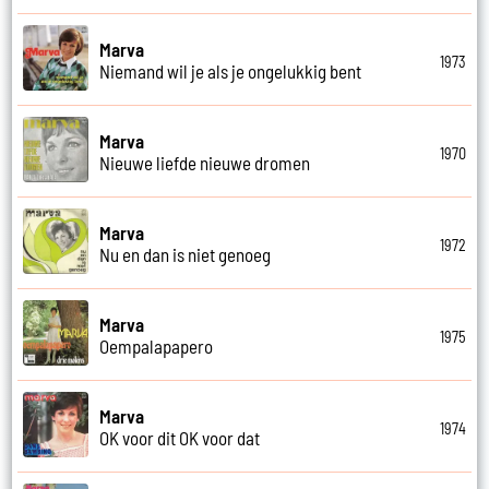
Marva
1973
Niemand wil je als je ongelukkig bent
Marva
1970
Nieuwe liefde nieuwe dromen
Marva
1972
Nu en dan is niet genoeg
Marva
1975
Oempalapapero
Marva
1974
OK voor dit OK voor dat