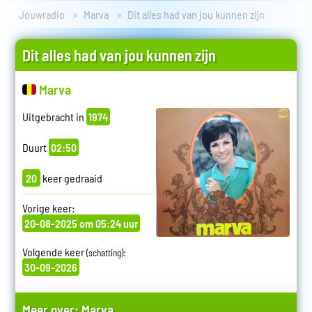
Jouwradio
Marva
Dit alles had van jou kunnen zijn
Dit alles had van jou kunnen zijn
Marva
Uitgebracht in
1974
Duurt
02:50
20
keer gedraaid
Vorige keer:
20-08-2025 om 05:24 uur
Volgende keer
:
(schatting)
30-09-2026
Meer over:
Marva