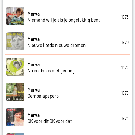
Marva
1973
Niemand wil je als je ongelukkig bent
Marva
1970
Nieuwe liefde nieuwe dromen
Marva
1972
Nu en dan is niet genoeg
Marva
1975
Oempalapapero
Marva
1974
OK voor dit OK voor dat