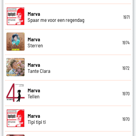
Marva
1971
Spaar me voor een regendag
Marva
1974
Sterren
Marva
1972
Tante Clara
Marva
1970
Tellen
Marva
1970
Tipi tipi ti