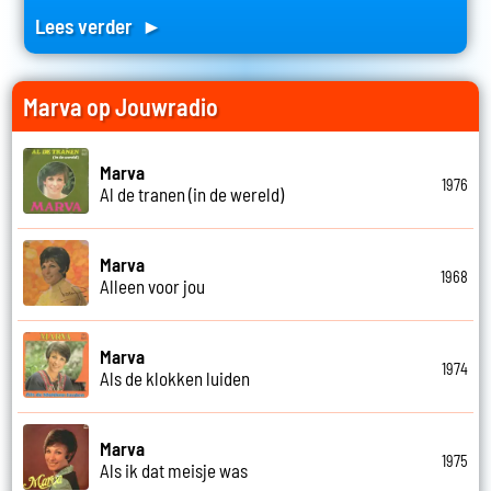
Lees verder ►
Marva op Jouwradio
Marva
1976
Al de tranen (in de wereld)
Marva
1968
Alleen voor jou
Marva
1974
Als de klokken luiden
Marva
1975
Als ik dat meisje was