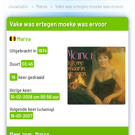
Jouwradio
Marva
Vake was ertegen moeke was ervoor
Vake was ertegen moeke was ervoor
Marva
Uitgebracht in
1974
Duurt
03:45
19
keer gedraaid
Vorige keer:
10-02-2026 om 00:56 uur
Volgende keer
:
(schatting)
16-03-2027
Meer over:
Marva