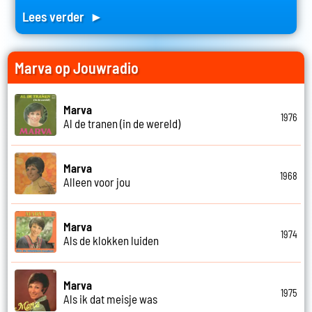
Lees verder ►
Marva op Jouwradio
Marva
1976
Al de tranen (in de wereld)
Marva
1968
Alleen voor jou
Marva
1974
Als de klokken luiden
Marva
1975
Als ik dat meisje was