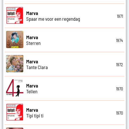
Marva
1971
Spaar me voor een regendag
Marva
1974
Sterren
Marva
1972
Tante Clara
Marva
1970
Tellen
Marva
1970
Tipi tipi ti