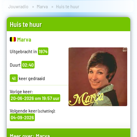
Jouwradio
Marva
Huis te huur
Huis te huur
Marva
Uitgebracht in
1974
Duurt
02:40
41
keer gedraaid
Vorige keer:
20-06-2026 om 19:57 uur
Volgende keer
:
(schatting)
04-09-2026
Meer over:
Marva