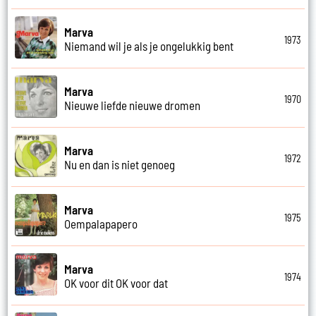
Marva
1973
Niemand wil je als je ongelukkig bent
Marva
1970
Nieuwe liefde nieuwe dromen
Marva
1972
Nu en dan is niet genoeg
Marva
1975
Oempalapapero
Marva
1974
OK voor dit OK voor dat