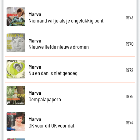
Marva
1973
Niemand wil je als je ongelukkig bent
Marva
1970
Nieuwe liefde nieuwe dromen
Marva
1972
Nu en dan is niet genoeg
Marva
1975
Oempalapapero
Marva
1974
OK voor dit OK voor dat