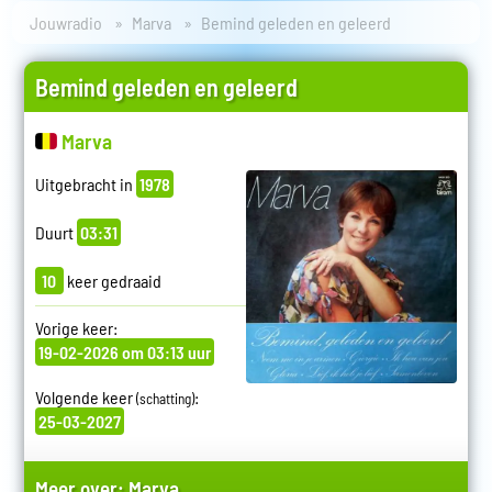
Jouwradio
Marva
Bemind geleden en geleerd
Bemind geleden en geleerd
Marva
Uitgebracht in
1978
Duurt
03:31
10
keer gedraaid
Vorige keer:
19-02-2026 om 03:13 uur
Volgende keer
:
(schatting)
25-03-2027
Meer over:
Marva