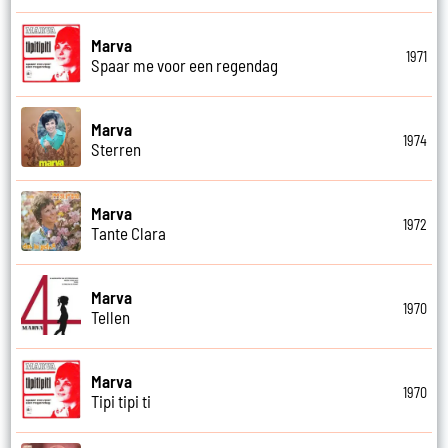
Marva
1971
Spaar me voor een regendag
Marva
1974
Sterren
Marva
1972
Tante Clara
Marva
1970
Tellen
Marva
1970
Tipi tipi ti