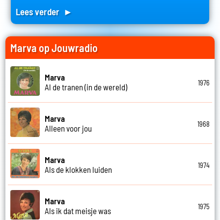
Lees verder ►
Marva op Jouwradio
Marva
1976
Al de tranen (in de wereld)
Marva
1968
Alleen voor jou
Marva
1974
Als de klokken luiden
Marva
1975
Als ik dat meisje was