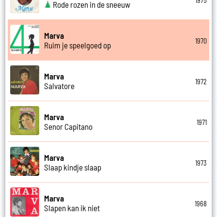
1975
Rode rozen in de sneeuw
Marva
1970
Ruim je speelgoed op
Marva
1972
Salvatore
Marva
1971
Senor Capitano
Marva
1973
Slaap kindje slaap
Marva
1968
Slapen kan ik niet