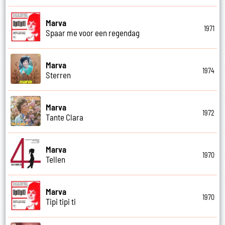
Marva
1971
Spaar me voor een regendag
Marva
1974
Sterren
Marva
1972
Tante Clara
Marva
1970
Tellen
Marva
1970
Tipi tipi ti