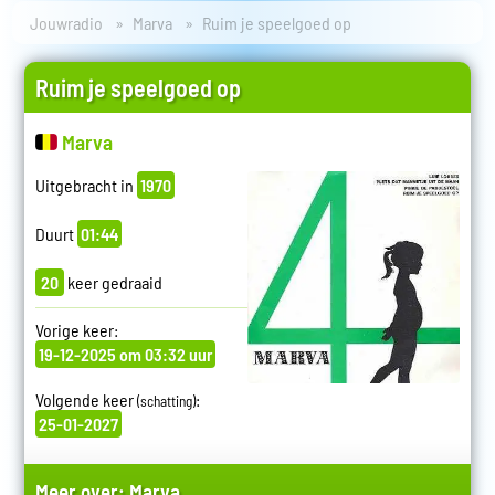
Jouwradio
Marva
Ruim je speelgoed op
Ruim je speelgoed op
Marva
Uitgebracht in
1970
Duurt
01:44
20
keer gedraaid
Vorige keer:
19-12-2025 om 03:32 uur
Volgende keer
:
(schatting)
25-01-2027
Meer over:
Marva