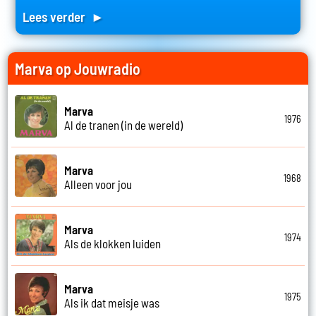
Lees verder ►
Marva op Jouwradio
Marva
1976
Al de tranen (in de wereld)
Marva
1968
Alleen voor jou
Marva
1974
Als de klokken luiden
Marva
1975
Als ik dat meisje was