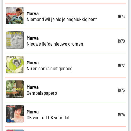
Marva
1973
Niemand wil je als je ongelukkig bent
Marva
1970
Nieuwe liefde nieuwe dromen
Marva
1972
Nu en dan is niet genoeg
Marva
1975
Oempalapapero
Marva
1974
OK voor dit OK voor dat