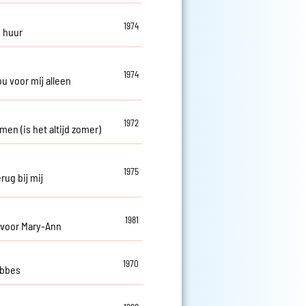
1974
e huur
1974
jou voor mij alleen
1972
rmen (is het altijd zomer)
1975
rug bij mij
1981
 voor Mary-Ann
1970
obbes