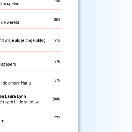
1968
tje spelen
1981
s de wereld
d wil je als je ongelukkig
1973
1975
lapapero
1975
mi de amore Mariu
en Laura Lynn
2006
 rozen in de sneeuw
1972
ore