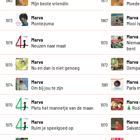
1963
1977
Mijn beste vriendin
Moeder
Marva
Marva
1973
1967
Montezuma
Mooi i
Marva
Marva
Nieman
1978
1970
Neuzen naar maat
bent
Marva
Marva
1970
1972
Nu en dan is niet genoeg
Oempa
Marva
Marva
1974
1981
Om bij jou te zijn
Parla 
Marva
Marva 
1970
1970
Plets het mannetje van de maan
Rode
Marva
Marva
1975
1970
Ruim je speelgoed op
Salvat