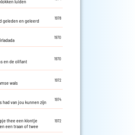
 klokken luiden
1978
 geleden en geleerd
1970
irladada
1970
s en de olifant
1972
amse wals
1974
es had van jou kunnen zijn
pje thee een klontje
1972
 en een traan of twee