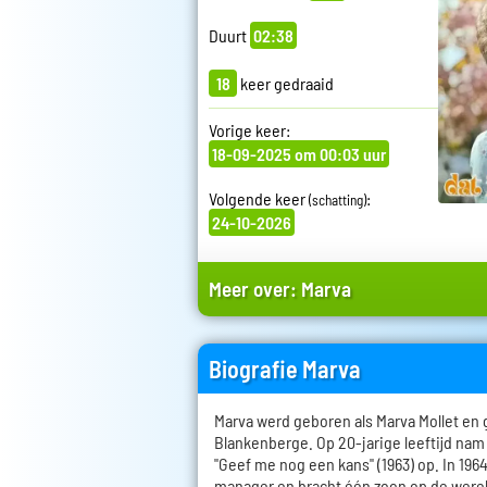
Duurt
02:38
18
keer gedraaid
Vorige keer:
18-09-2025 om 00:03 uur
Volgende keer
:
(schatting)
24-10-2026
Meer over:
Marva
Biografie Marva
Marva werd geboren als Marva Mollet en 
Blankenberge. Op 20-jarige leeftijd nam
"Geef me nog een kans" (1963) op. In 19
manager en bracht één zoon op de werel