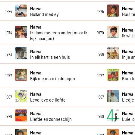
Marva
Marva
1974
1975
Holland medley
Huis t
Marva
Marva
Ik dans met een ander (maar ik
1974
1970
Ik wil 
kijk naar jou)
Marva
Marva
1973
1968
In elk hart is een huis
In je a
Marva
Marva
1977
1977
Kijk me maar in de ogen
Kom te
Marva
Marva
1967
1967
Leve leve de liefde
Liedje
Marva
Marva
1978
1969
Liefde en zonneschijn
Luie l
Marva
Marva