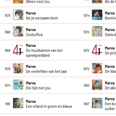
Alleen voor jou
Als de
Marva
Marva
1975
1974
Als je eenzaam bent
Bemind
Marva
Marva
1968
1970
Costa Rica
Darla d
Marva
Marva
De muzikanten van het
1969
1970
De prin
speelgoedland
Marva
Marva
1978
1970
De verliefden van het jaar
De Vla
Marva
Marva
1974
1965
Die tijd met jou
Dit all
Marva
Marva
Een ko
1981
1967
Een eiland in groen en blauw
suiker