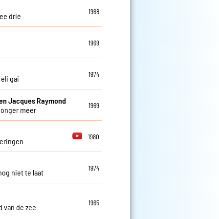
1968
ee drie
1969
1974
 eli gai
 en Jacques Raymond
1969
honger meer
1980
eringen
1974
nog niet te laat
1965
ed van de zee