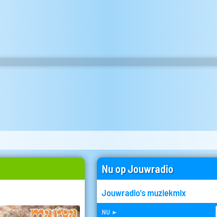
Nu op Jouwradio
Jouwradio's muziekmix
nu
►