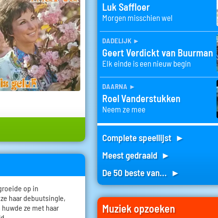
Luk Saffloer
Morgen misschien wel
dadelijk
►
Geert Verdickt van Buurman
Elk einde is een nieuw begin
daarna
►
Roel Vanderstukken
Neem ze mee
Complete speellijst ►
Meest gedraaid ►
De 50 beste van... ►
groeide op in
 ze haar debuutsingle,
Muziek opzoeken
64 huwde ze met haar
d.