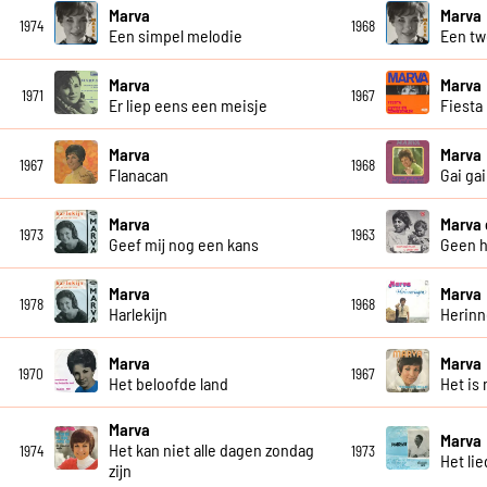
Marva
Marva
1974
1968
Een simpel melodie
Een tw
Marva
Marva
1971
1967
Er liep eens een meisje
Fiesta
Marva
Marva
1967
1968
Flanacan
Gai gai
Marva
Marva
1973
1963
Geef mij nog een kans
Geen 
Marva
Marva
1978
1968
Harlekijn
Herinn
Marva
Marva
1970
1967
Het beloofde land
Het is 
Marva
Marva
Het kan niet alle dagen zondag
1974
1973
Het li
zijn