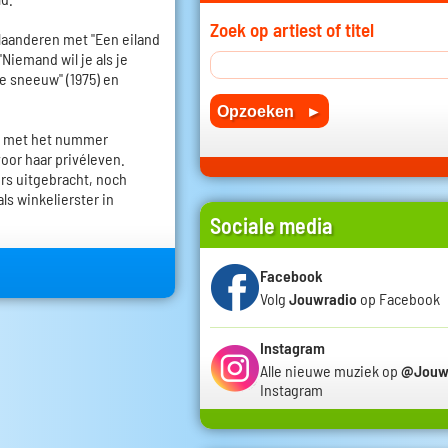
Zoek op artiest of titel
Vlaanderen met "Een eiland
 "Niemand wil je als je
de sneeuw" (1975) en
ek met het nummer
voor haar privéleven.
s uitgebracht, noch
s winkelierster in
Sociale media
Facebook
Volg
Jouwradio
op Facebook
Instagram
Alle nieuwe muziek op
@Jouw
Instagram