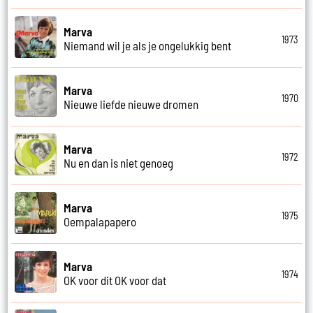
Marva
1973
Niemand wil je als je ongelukkig bent
Marva
1970
Nieuwe liefde nieuwe dromen
Marva
1972
Nu en dan is niet genoeg
Marva
1975
Oempalapapero
Marva
1974
OK voor dit OK voor dat