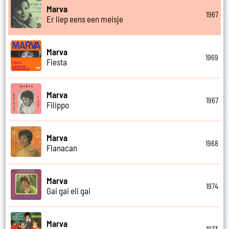
Marva
1967
Er liep eens een meisje
Marva
1969
Fiesta
Marva
1967
Filippo
Marva
1968
Flanacan
Marva
1974
Gai gai eli gai
Marva