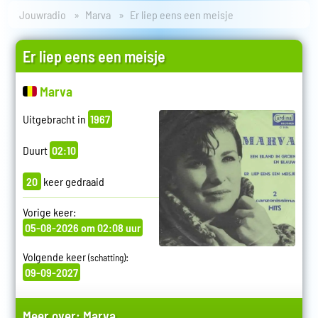
Jouwradio
Marva
Er liep eens een meisje
Er liep eens een meisje
Marva
Uitgebracht in
1967
Duurt
02:10
20
keer gedraaid
Vorige keer:
05-08-2026 om 02:08 uur
Volgende keer
:
(schatting)
09-09-2027
Meer over:
Marva