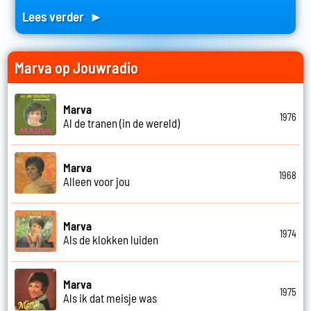
Lees verder ►
Marva op Jouwradio
Marva
1976
Al de tranen (in de wereld)
Marva
1968
Alleen voor jou
Marva
1974
Als de klokken luiden
Marva
1975
Als ik dat meisje was