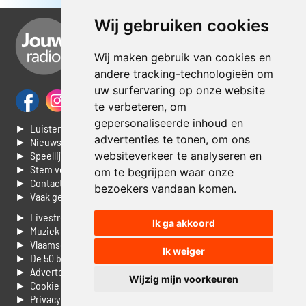
Wij gebruiken cookies
Wij maken gebruik van cookies en
andere tracking-technologieën om
uw surfervaring op onze website
te verbeteren, om
gepersonaliseerde inhoud en
► Luisteren naar Jouwradio
advertenties te tonen, om ons
► Nieuws
► Speellijst
websiteverkeer te analyseren en
► Stem voor de Dag top 3
om te begrijpen waar onze
► Contacteer ons
bezoekers vandaan komen.
► Vaak gestelde vragen
► Livestream informatie
Ik ga akkoord
► Muziek opzoeken
► Vlaamse 100 Aller tijden
Ik weiger
► De 50 beste van...
► Adverteren op Jouwradio
Wijzig mijn voorkeuren
► Cookie voorkeuren wijzigen
► Privacyinformatie