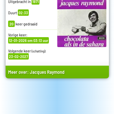
Uitgebracht in
1971
Duurt
02:33
20
keer gedraaid
Vorige keer:
12-01-2026 om 03:13 uur
Volgende keer
:
(schatting)
23-02-2027
Meer over:
Jacques Raymond