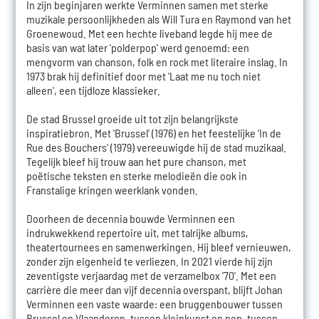
In zijn beginjaren werkte Verminnen samen met sterke
muzikale persoonlijkheden als Will Tura en Raymond van het
Groenewoud. Met een hechte liveband legde hij mee de
basis van wat later 'polderpop' werd genoemd: een
mengvorm van chanson, folk en rock met literaire inslag. In
1973 brak hij definitief door met 'Laat me nu toch niet
alleen', een tijdloze klassieker.
De stad Brussel groeide uit tot zijn belangrijkste
inspiratiebron. Met 'Brussel' (1976) en het feestelijke 'In de
Rue des Bouchers' (1979) vereeuwigde hij de stad muzikaal.
Tegelijk bleef hij trouw aan het pure chanson, met
poëtische teksten en sterke melodieën die ook in
Franstalige kringen weerklank vonden.
Doorheen de decennia bouwde Verminnen een
indrukwekkend repertoire uit, met talrijke albums,
theatertournees en samenwerkingen. Hij bleef vernieuwen,
zonder zijn eigenheid te verliezen. In 2021 vierde hij zijn
zeventigste verjaardag met de verzamelbox '70'. Met een
carrière die meer dan vijf decennia overspant, blijft Johan
Verminnen een vaste waarde: een bruggenbouwer tussen
Brussel en Vlaanderen, tussen kleinkunst en pop, tussen