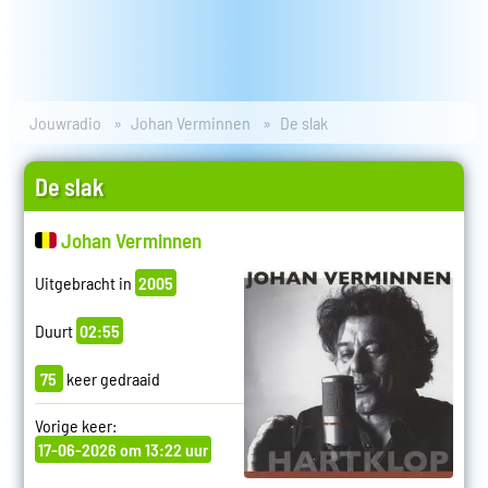
Jouwradio
Johan Verminnen
De slak
De slak
Johan Verminnen
Uitgebracht in
2005
Duurt
02:55
75
keer gedraaid
Vorige keer:
17-06-2026 om 13:22 uur