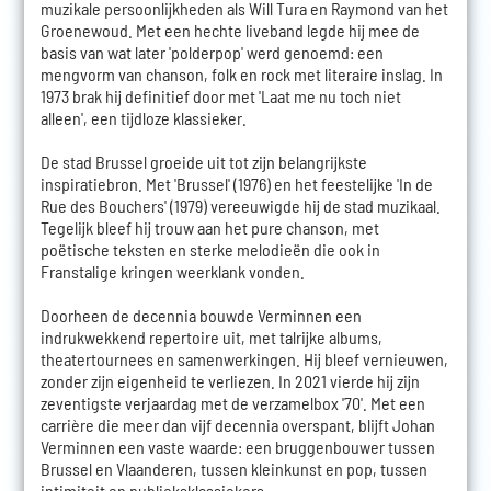
muzikale persoonlijkheden als Will Tura en Raymond van het
Groenewoud. Met een hechte liveband legde hij mee de
basis van wat later 'polderpop' werd genoemd: een
mengvorm van chanson, folk en rock met literaire inslag. In
1973 brak hij definitief door met 'Laat me nu toch niet
alleen', een tijdloze klassieker.
De stad Brussel groeide uit tot zijn belangrijkste
inspiratiebron. Met 'Brussel' (1976) en het feestelijke 'In de
Rue des Bouchers' (1979) vereeuwigde hij de stad muzikaal.
Tegelijk bleef hij trouw aan het pure chanson, met
poëtische teksten en sterke melodieën die ook in
Franstalige kringen weerklank vonden.
Doorheen de decennia bouwde Verminnen een
indrukwekkend repertoire uit, met talrijke albums,
theatertournees en samenwerkingen. Hij bleef vernieuwen,
zonder zijn eigenheid te verliezen. In 2021 vierde hij zijn
zeventigste verjaardag met de verzamelbox '70'. Met een
carrière die meer dan vijf decennia overspant, blijft Johan
Verminnen een vaste waarde: een bruggenbouwer tussen
Brussel en Vlaanderen, tussen kleinkunst en pop, tussen
intimiteit en publieksklassiekers.