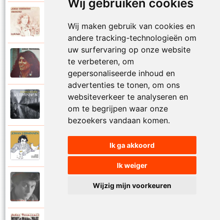
Wij gebruiken cookies
Johan Verminnen
1972
Wij maken gebruik van cookies en
Marionet
andere tracking-technologieën om
uw surfervaring op onze website
Johan Verminnen
te verbeteren, om
1974
Martijn
gepersonaliseerde inhoud en
advertenties te tonen, om ons
websiteverkeer te analyseren en
Johan Verminnen
2019
om te begrijpen waar onze
Mayday
bezoekers vandaan komen.
Johan Verminnen
Ik ga akkoord
2016
Meer dan zestig
Ik weiger
Johan Verminnen
Wijzig mijn voorkeuren
1991
Melancholie