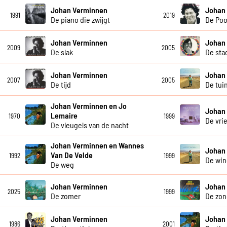
Johan Verminnen
Johan
1991
2019
De piano die zwijgt
De Poo
Johan Verminnen
Johan
2009
2005
De slak
De sta
Johan Verminnen
Johan
2007
2005
De tijd
De tui
Johan Verminnen en Jo
Johan
Lemaire
1970
1999
De vri
De vleugels van de nacht
Johan Verminnen en Wannes
Johan
Van De Velde
1992
1999
De win
De weg
Johan Verminnen
Johan
2025
1999
De zomer
De zon
Johan Verminnen
Johan
1986
2001