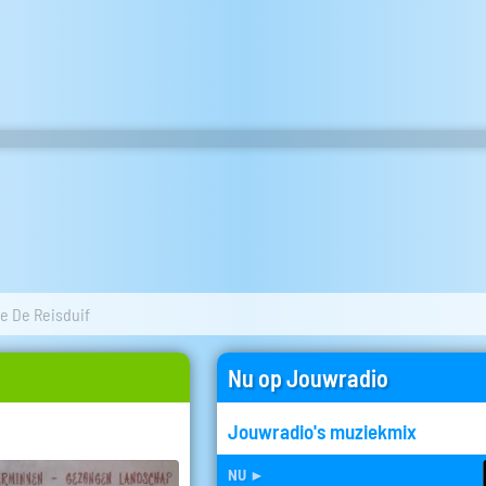
e De Reisduif
Nu op Jouwradio
Jouwradio's muziekmix
nu
►