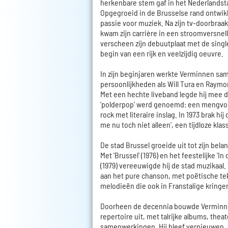
herkenbare stem gaf in het Nederlandst
Opgegroeid in de Brusselse rand ontwikk
passie voor muziek. Na zijn tv-doorbraak 
kwam zijn carrière in een stroomversnelli
verscheen zijn debuutplaat met de single 
begin van een rijk en veelzijdig oeuvre.
In zijn beginjaren werkte Verminnen sa
persoonlijkheden als Will Tura en Raym
Met een hechte liveband legde hij mee de
'polderpop' werd genoemd: een mengvor
rock met literaire inslag. In 1973 brak hij
me nu toch niet alleen', een tijdloze klas
De stad Brussel groeide uit tot zijn belan
Met 'Brussel' (1976) en het feestelijke 'I
(1979) vereeuwigde hij de stad muzikaal. 
aan het pure chanson, met poëtische te
melodieën die ook in Franstalige kring
Doorheen de decennia bouwde Verminn
repertoire uit, met talrijke albums, the
samenwerkingen. Hij bleef vernieuwen, 