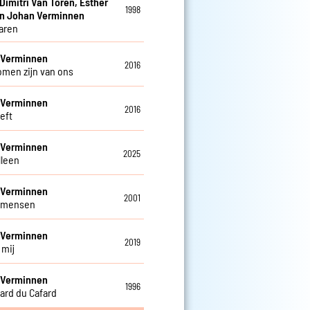
 Dimitri Van Toren, Esther
1998
en Johan Verminnen
jaren
 Verminnen
2016
romen zijn van ons
 Verminnen
2016
eeft
 Verminnen
2025
alleen
 Verminnen
2001
 mensen
 Verminnen
2019
j mij
 Verminnen
1996
ard du Cafard