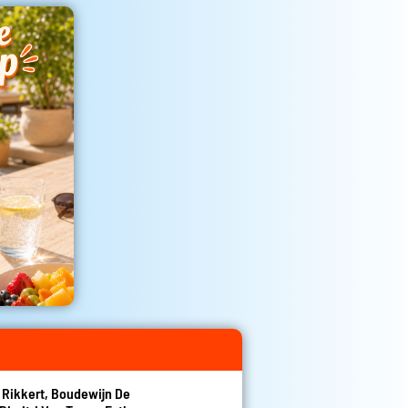
n Rikkert, Boudewijn De