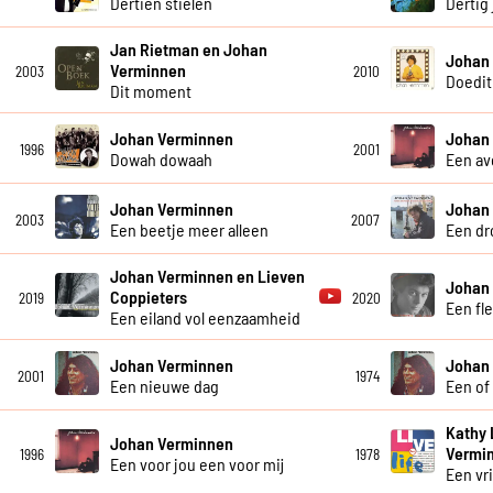
Dertien stielen
Dertig 
Jan Rietman en Johan
Johan
Verminnen
2003
2010
Doedit
Dit moment
Johan Verminnen
Johan
1996
2001
Dowah dowaah
Een av
Johan Verminnen
Johan
2003
2007
Een beetje meer alleen
Een dr
Johan Verminnen en Lieven
Johan
Coppieters
2019
2020
Een fle
Een eiland vol eenzaamheid
Johan Verminnen
Johan
2001
1974
Een nieuwe dag
Een of
Kathy 
Johan Verminnen
Vermi
1996
1978
Een voor jou een voor mij
Een vr