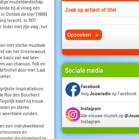
alige muzieklandschap.
elde hij al vroeg een
Zoek op artiest of titel
in 'Ontdek de ster' (1969)
ng terecht. In 1971
'Ieder met zijn vlag', het
men met sterke muzikale
ond van het Groenewoud.
 basis van wat later
m van chanson, folk en
Sociale media
 definitief door met 'Laat
sieker.
Facebook
grijkste inspiratiebron.
Volg
Jouwradio
op Facebook
n de Rue des Bouchers'
Tegelijk bleef hij trouw
ksten en sterke
Instagram
en weerklank vonden.
Alle nieuwe muziek op
@Jouw
Instagram
en een indrukwekkend
atertournees en
zonder zijn eigenheid te