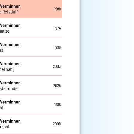
 Verminnen
1988
e Reisduif
 Verminnen
1974
aat ze
 Verminnen
1999
es
 Verminnen
2003
el nabij
 Verminnen
2025
tste ronde
 Verminnen
1986
ht
 Verminnen
2009
rkant