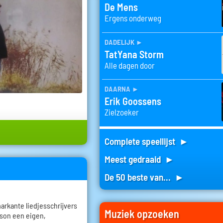
De Mens
Ergens onderweg
dadelijk
►
TatYana Storm
Alle dagen door
daarna
►
Erik Goossens
Zielzoeker
Complete speellijst ►
Meest gedraaid ►
De 50 beste van... ►
rkante liedjesschrijvers
Muziek opzoeken
nson een eigen,