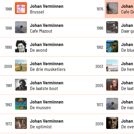
Johan Verminnen
Johan
1988
1976
Brussel
Cafe D
Johan Verminnen
Johan
1996
1986
Cafe Mazout
Daar g
Johan Verminnen
Johan
1990
1992
De avond
De blu
Johan Verminnen
Johan
2009
2003
De drie musketiers
De hem
Johan Verminnen
Johan
1981
2005
De laatste boot
De laa
Johan Verminnen
Johan
1992
1972
De mussen
De nac
Johan Verminnen
Johan
1972
2009
De optimist
De ove