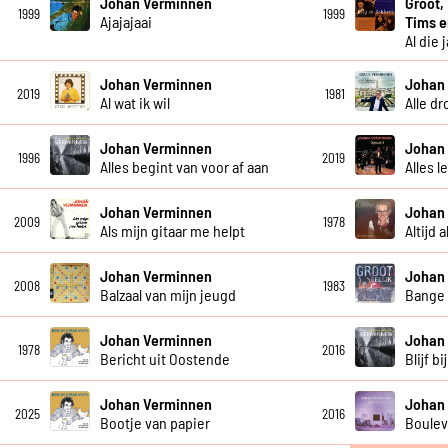
Johan Verminnen
Groot,
1999
1999
Ajajajaai
Tims 
Al die 
Johan Verminnen
Johan
2019
1981
Al wat ik wil
Alle d
Johan Verminnen
Johan
1996
2019
Alles begint van voor af aan
Alles l
Johan Verminnen
Johan
2009
1978
Als mijn gitaar me helpt
Altijd 
Johan Verminnen
Johan
2008
1983
Balzaal van mijn jeugd
Bange
Johan Verminnen
Johan
1978
2016
Bericht uit Oostende
Blijf bi
Johan Verminnen
Johan
2025
2016
Bootje van papier
Boulev