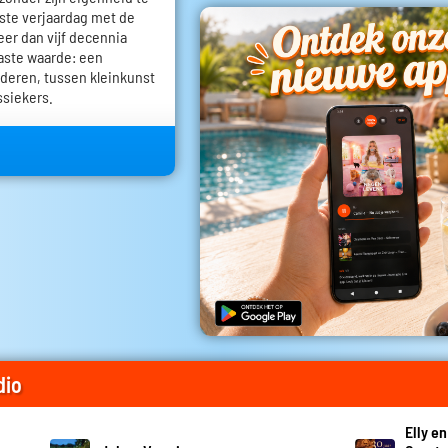
igste verjaardag met de
eer dan vijf decennia
vaste waarde: een
deren, tussen kleinkunst
ssiekers.
dio
Elly e