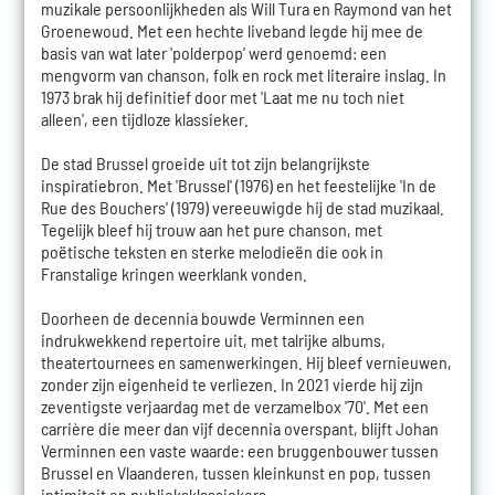
muzikale persoonlijkheden als Will Tura en Raymond van het
Groenewoud. Met een hechte liveband legde hij mee de
basis van wat later 'polderpop' werd genoemd: een
mengvorm van chanson, folk en rock met literaire inslag. In
1973 brak hij definitief door met 'Laat me nu toch niet
alleen', een tijdloze klassieker.
De stad Brussel groeide uit tot zijn belangrijkste
inspiratiebron. Met 'Brussel' (1976) en het feestelijke 'In de
Rue des Bouchers' (1979) vereeuwigde hij de stad muzikaal.
Tegelijk bleef hij trouw aan het pure chanson, met
poëtische teksten en sterke melodieën die ook in
Franstalige kringen weerklank vonden.
Doorheen de decennia bouwde Verminnen een
indrukwekkend repertoire uit, met talrijke albums,
theatertournees en samenwerkingen. Hij bleef vernieuwen,
zonder zijn eigenheid te verliezen. In 2021 vierde hij zijn
zeventigste verjaardag met de verzamelbox '70'. Met een
carrière die meer dan vijf decennia overspant, blijft Johan
Verminnen een vaste waarde: een bruggenbouwer tussen
Brussel en Vlaanderen, tussen kleinkunst en pop, tussen
intimiteit en publieksklassiekers.