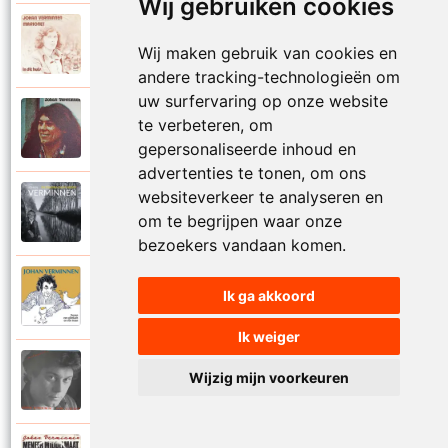
Wij gebruiken cookies
Johan Verminnen
1972
Wij maken gebruik van cookies en
Marionet
andere tracking-technologieën om
uw surfervaring op onze website
Johan Verminnen
te verbeteren, om
1974
Martijn
gepersonaliseerde inhoud en
advertenties te tonen, om ons
websiteverkeer te analyseren en
Johan Verminnen
2019
om te begrijpen waar onze
Mayday
bezoekers vandaan komen.
Johan Verminnen
Ik ga akkoord
2016
Meer dan zestig
Ik weiger
Johan Verminnen
Wijzig mijn voorkeuren
1991
Melancholie