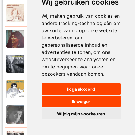
Wij gebruiken cookies
Johan Verminnen
1972
Wij maken gebruik van cookies en
Marionet
andere tracking-technologieën om
uw surfervaring op onze website
Johan Verminnen
te verbeteren, om
1974
Martijn
gepersonaliseerde inhoud en
advertenties te tonen, om ons
websiteverkeer te analyseren en
Johan Verminnen
2019
om te begrijpen waar onze
Mayday
bezoekers vandaan komen.
Johan Verminnen
Ik ga akkoord
2016
Meer dan zestig
Ik weiger
Johan Verminnen
Wijzig mijn voorkeuren
1991
Melancholie