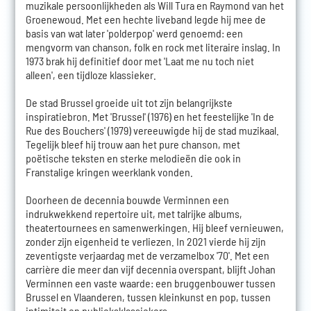
muzikale persoonlijkheden als Will Tura en Raymond van het
Groenewoud. Met een hechte liveband legde hij mee de
basis van wat later 'polderpop' werd genoemd: een
mengvorm van chanson, folk en rock met literaire inslag. In
1973 brak hij definitief door met 'Laat me nu toch niet
alleen', een tijdloze klassieker.
De stad Brussel groeide uit tot zijn belangrijkste
inspiratiebron. Met 'Brussel' (1976) en het feestelijke 'In de
Rue des Bouchers' (1979) vereeuwigde hij de stad muzikaal.
Tegelijk bleef hij trouw aan het pure chanson, met
poëtische teksten en sterke melodieën die ook in
Franstalige kringen weerklank vonden.
Doorheen de decennia bouwde Verminnen een
indrukwekkend repertoire uit, met talrijke albums,
theatertournees en samenwerkingen. Hij bleef vernieuwen,
zonder zijn eigenheid te verliezen. In 2021 vierde hij zijn
zeventigste verjaardag met de verzamelbox '70'. Met een
carrière die meer dan vijf decennia overspant, blijft Johan
Verminnen een vaste waarde: een bruggenbouwer tussen
Brussel en Vlaanderen, tussen kleinkunst en pop, tussen
intimiteit en publieksklassiekers.