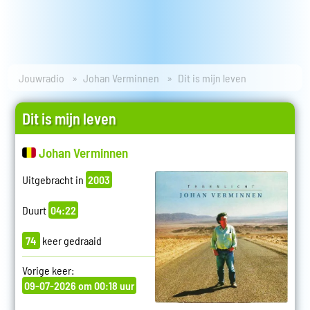
Jouwradio
Johan Verminnen
Dit is mijn leven
Dit is mijn leven
Johan Verminnen
Uitgebracht in
2003
Duurt
04:22
74
keer gedraaid
Vorige keer:
09-07-2026 om 00:18 uur