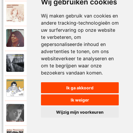
Wij gebruiken cookies
Johan Verminnen
1972
Wij maken gebruik van cookies en
Marionet
andere tracking-technologieën om
uw surfervaring op onze website
Johan Verminnen
te verbeteren, om
1974
Martijn
gepersonaliseerde inhoud en
advertenties te tonen, om ons
websiteverkeer te analyseren en
Johan Verminnen
2019
om te begrijpen waar onze
Mayday
bezoekers vandaan komen.
Johan Verminnen
Ik ga akkoord
2016
Meer dan zestig
Ik weiger
Johan Verminnen
Wijzig mijn voorkeuren
1991
Melancholie