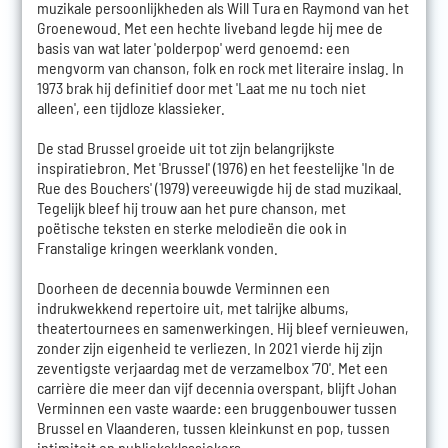
muzikale persoonlijkheden als Will Tura en Raymond van het
Groenewoud. Met een hechte liveband legde hij mee de
basis van wat later 'polderpop' werd genoemd: een
mengvorm van chanson, folk en rock met literaire inslag. In
1973 brak hij definitief door met 'Laat me nu toch niet
alleen', een tijdloze klassieker.
De stad Brussel groeide uit tot zijn belangrijkste
inspiratiebron. Met 'Brussel' (1976) en het feestelijke 'In de
Rue des Bouchers' (1979) vereeuwigde hij de stad muzikaal.
Tegelijk bleef hij trouw aan het pure chanson, met
poëtische teksten en sterke melodieën die ook in
Franstalige kringen weerklank vonden.
Doorheen de decennia bouwde Verminnen een
indrukwekkend repertoire uit, met talrijke albums,
theatertournees en samenwerkingen. Hij bleef vernieuwen,
zonder zijn eigenheid te verliezen. In 2021 vierde hij zijn
zeventigste verjaardag met de verzamelbox '70'. Met een
carrière die meer dan vijf decennia overspant, blijft Johan
Verminnen een vaste waarde: een bruggenbouwer tussen
Brussel en Vlaanderen, tussen kleinkunst en pop, tussen
intimiteit en publieksklassiekers.