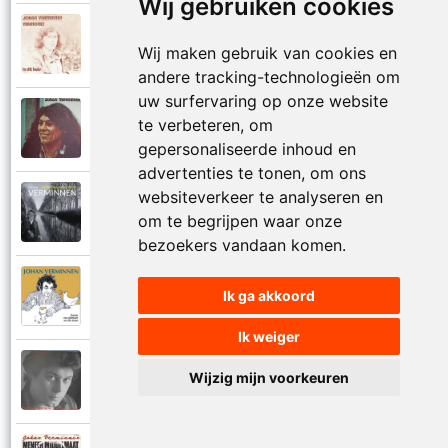
Wij gebruiken cookies
Johan Verminnen
1972
Wij maken gebruik van cookies en
Marionet
andere tracking-technologieën om
uw surfervaring op onze website
Johan Verminnen
te verbeteren, om
1974
Martijn
gepersonaliseerde inhoud en
advertenties te tonen, om ons
websiteverkeer te analyseren en
Johan Verminnen
2019
om te begrijpen waar onze
Mayday
bezoekers vandaan komen.
Johan Verminnen
Ik ga akkoord
2016
Meer dan zestig
Ik weiger
Johan Verminnen
Wijzig mijn voorkeuren
1991
Melancholie