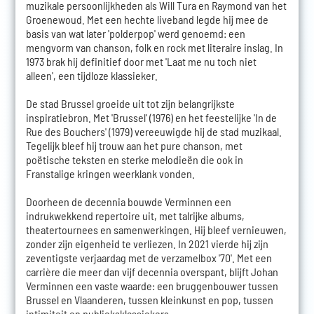
muzikale persoonlijkheden als Will Tura en Raymond van het
Groenewoud. Met een hechte liveband legde hij mee de
basis van wat later 'polderpop' werd genoemd: een
mengvorm van chanson, folk en rock met literaire inslag. In
1973 brak hij definitief door met 'Laat me nu toch niet
alleen', een tijdloze klassieker.
De stad Brussel groeide uit tot zijn belangrijkste
inspiratiebron. Met 'Brussel' (1976) en het feestelijke 'In de
Rue des Bouchers' (1979) vereeuwigde hij de stad muzikaal.
Tegelijk bleef hij trouw aan het pure chanson, met
poëtische teksten en sterke melodieën die ook in
Franstalige kringen weerklank vonden.
Doorheen de decennia bouwde Verminnen een
indrukwekkend repertoire uit, met talrijke albums,
theatertournees en samenwerkingen. Hij bleef vernieuwen,
zonder zijn eigenheid te verliezen. In 2021 vierde hij zijn
zeventigste verjaardag met de verzamelbox '70'. Met een
carrière die meer dan vijf decennia overspant, blijft Johan
Verminnen een vaste waarde: een bruggenbouwer tussen
Brussel en Vlaanderen, tussen kleinkunst en pop, tussen
intimiteit en publieksklassiekers.