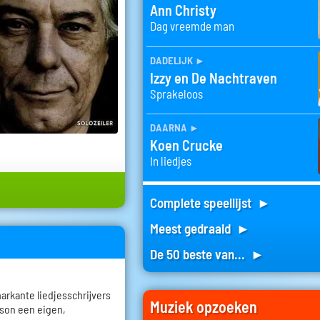
Ann Christy
Dag vreemde man
dadelijk
►
Izzy en De Nachtraven
Sprakeloos
daarna
►
Koen Crucke
In liedjes
Complete speellijst ►
Meest gedraaid ►
De 50 beste van... ►
rkante liedjesschrijvers
Muziek opzoeken
nson een eigen,