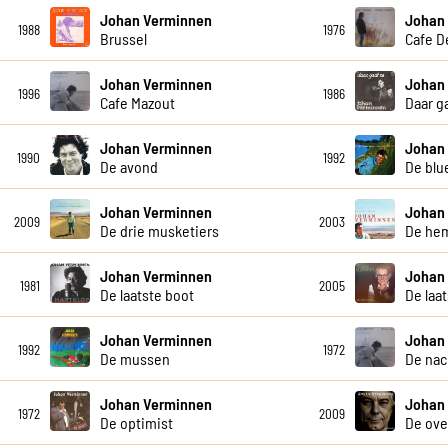
Johan Verminnen
Johan
1988
1976
Brussel
Cafe D
Johan Verminnen
Johan
1996
1986
Cafe Mazout
Daar g
Johan Verminnen
Johan
1990
1992
De avond
De blu
Johan Verminnen
Johan
2009
2003
De drie musketiers
De hem
Johan Verminnen
Johan
1981
2005
De laatste boot
De laa
Johan Verminnen
Johan
1992
1972
De mussen
De nac
Johan Verminnen
Johan
1972
2009
De optimist
De ove