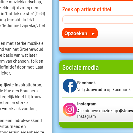
alige muzieklandschap.
elde hij al vroeg een
Zoek op artiest of titel
in 'Ontdek de ster' (1969)
ng terecht. In 1971
'Ieder met zijn vlag', het
men met sterke muzikale
ond van het Groenewoud.
 basis van wat later
m van chanson, folk en
Sociale media
 definitief door met 'Laat
sieker.
Facebook
grijkste inspiratiebron.
Volg
Jouwradio
op Facebook
n de Rue des Bouchers'
Tegelijk bleef hij trouw
ksten en sterke
Instagram
en weerklank vonden.
Alle nieuwe muziek op
@Jouw
Instagram
en een indrukwekkend
atertournees en
zonder zijn eigenheid te