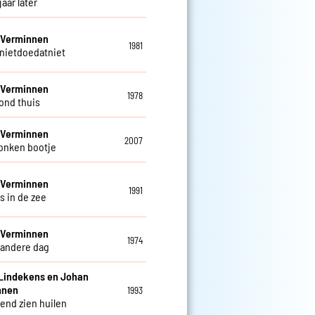
jaar later
 Verminnen
1981
nietdoedatniet
 Verminnen
1978
ond thuis
 Verminnen
2007
onken bootje
 Verminnen
1991
s in de zee
 Verminnen
1974
 andere dag
Lindekens en Johan
nnen
1993
iend zien huilen