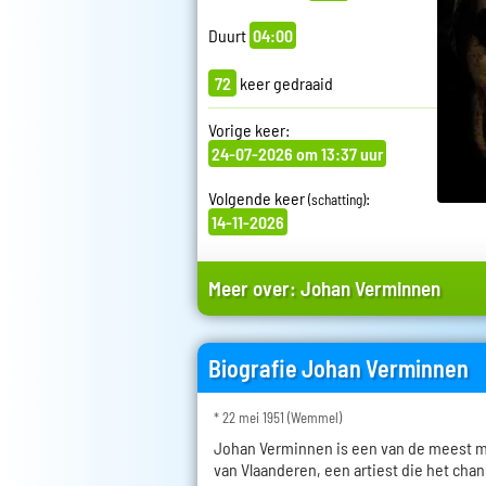
Duurt
04:00
72
keer gedraaid
Vorige keer:
24-07-2026 om 13:37 uur
Volgende keer
:
(schatting)
14-11-2026
Meer over:
Johan Verminnen
Biografie Johan Verminnen
* 22 mei 1951 (Wemmel)
Johan Verminnen is een van de meest ma
van Vlaanderen, een artiest die het cha