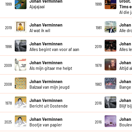
Johan Verminnen
Groot,
1999
1999
Ajajajaai
Tims 
Al die 
Johan Verminnen
Johan
2019
1981
Al wat ik wil
Alle d
Johan Verminnen
Johan
1996
2019
Alles begint van voor af aan
Alles l
Johan Verminnen
Johan
2009
1978
Als mijn gitaar me helpt
Altijd 
Johan Verminnen
Johan
2008
1983
Balzaal van mijn jeugd
Bange
Johan Verminnen
Johan
1978
2016
Bericht uit Oostende
Blijf bi
Johan Verminnen
Johan
2025
2016
Bootje van papier
Boulev