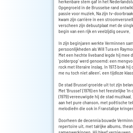
herkenbare stem gaf in het Nederlandst
Opgegroeid in de Brusselse rand ontwikk
passie voor muziek. Na zijn tv-doorbraak 
kwam zijn carrière in een stroomversnelli
verscheen zijn debuutplaat met de single 
begin van een rijk en veelzijdig oeuvre.
In zijn beginjaren werkte Verminnen sa
persoonlijkheden als Will Tura en Raym
Met een hechte liveband legde hij mee de
'polderpop' werd genoemd: een mengvor
rock met literaire inslag. In 1973 brak hij
me nu toch niet alleen', een tijdloze klas
De stad Brussel groeide uit tot zijn belan
Met 'Brussel' (1976) en het feestelijke 'I
(1979) vereeuwigde hij de stad muzikaal. 
aan het pure chanson, met poëtische te
melodieën die ook in Franstalige kring
Doorheen de decennia bouwde Verminn
repertoire uit, met talrijke albums, the
samenwerkingen. Hij bleef vernieuwen, 