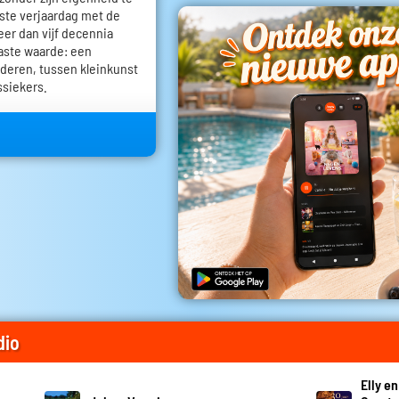
igste verjaardag met de
eer dan vijf decennia
vaste waarde: een
deren, tussen kleinkunst
ssiekers.
dio
Elly e