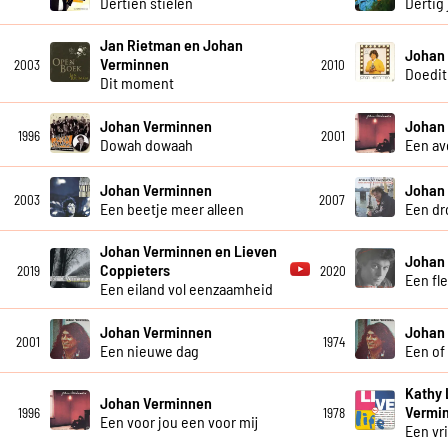
Dertien stielen
Dertig 
Jan Rietman en Johan
Johan
Verminnen
2003
2010
Doedit
Dit moment
Johan Verminnen
Johan
1996
2001
Dowah dowaah
Een av
Johan Verminnen
Johan
2003
2007
Een beetje meer alleen
Een dr
Johan Verminnen en Lieven
Johan
Coppieters
2019
2020
Een fle
Een eiland vol eenzaamheid
Johan Verminnen
Johan
2001
1974
Een nieuwe dag
Een of
Kathy 
Johan Verminnen
Vermi
1996
1978
Een voor jou een voor mij
Een vr