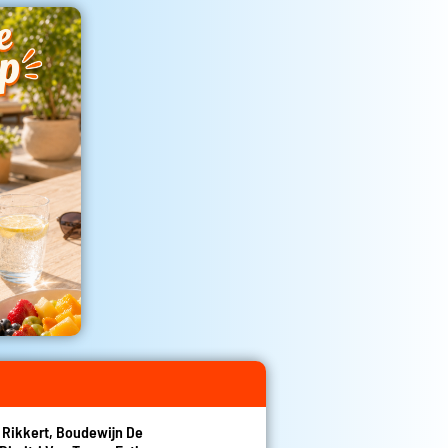
n Rikkert, Boudewijn De