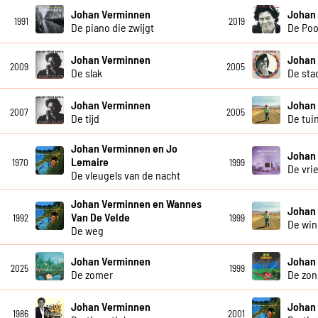
Johan Verminnen
Johan
1991
2019
De piano die zwijgt
De Poo
Johan Verminnen
Johan
2009
2005
De slak
De sta
Johan Verminnen
Johan
2007
2005
De tijd
De tui
Johan Verminnen en Jo
Johan
Lemaire
1970
1999
De vri
De vleugels van de nacht
Johan Verminnen en Wannes
Johan
Van De Velde
1992
1999
De win
De weg
Johan Verminnen
Johan
2025
1999
De zomer
De zon
Johan Verminnen
Johan
1986
2001