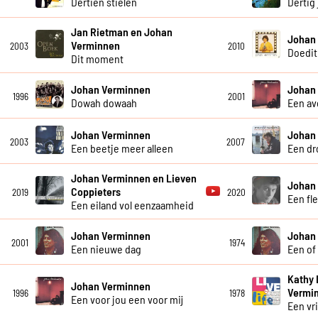
Dertien stielen
Dertig 
Jan Rietman en Johan
Johan
Verminnen
2003
2010
Doedit
Dit moment
Johan Verminnen
Johan
1996
2001
Dowah dowaah
Een av
Johan Verminnen
Johan
2003
2007
Een beetje meer alleen
Een dr
Johan Verminnen en Lieven
Johan
Coppieters
2019
2020
Een fle
Een eiland vol eenzaamheid
Johan Verminnen
Johan
2001
1974
Een nieuwe dag
Een of
Kathy 
Johan Verminnen
Vermi
1996
1978
Een voor jou een voor mij
Een vr