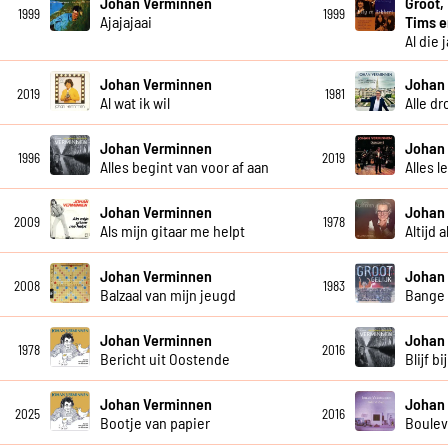
Johan Verminnen
Groot,
1999
1999
Ajajajaai
Tims 
Al die 
Johan Verminnen
Johan
2019
1981
Al wat ik wil
Alle d
Johan Verminnen
Johan
1996
2019
Alles begint van voor af aan
Alles l
Johan Verminnen
Johan
2009
1978
Als mijn gitaar me helpt
Altijd 
Johan Verminnen
Johan
2008
1983
Balzaal van mijn jeugd
Bange
Johan Verminnen
Johan
1978
2016
Bericht uit Oostende
Blijf bi
Johan Verminnen
Johan
2025
2016
Bootje van papier
Boulev