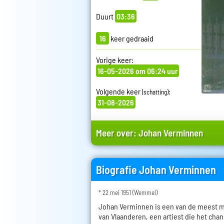
Duurt
03:36
16
keer gedraaid
Vorige keer:
16-05-2026 om 06:24 uur
Volgende keer
:
(schatting)
31-08-2026
Meer over:
Johan Verminnen
Biografie Johan Verminnen
* 22 mei 1951 (Wemmel)
Johan Verminnen is een van de meest ma
van Vlaanderen, een artiest die het cha