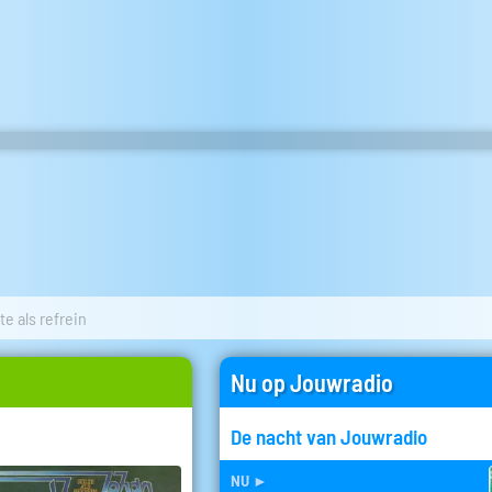
lte als refrein
Nu op Jouwradio
De nacht van Jouwradio
nu
►