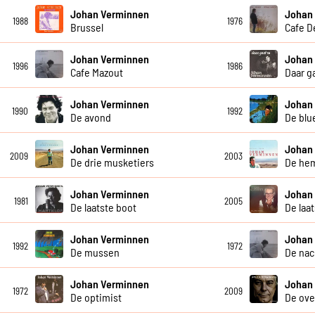
Johan Verminnen
Johan
1988
1976
Brussel
Cafe D
Johan Verminnen
Johan
1996
1986
Cafe Mazout
Daar g
Johan Verminnen
Johan
1990
1992
De avond
De blu
Johan Verminnen
Johan
2009
2003
De drie musketiers
De hem
Johan Verminnen
Johan
1981
2005
De laatste boot
De laa
Johan Verminnen
Johan
1992
1972
De mussen
De nac
Johan Verminnen
Johan
1972
2009
De optimist
De ove