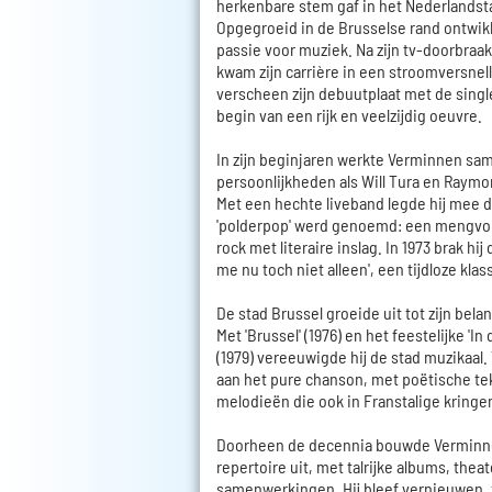
herkenbare stem gaf in het Nederlandst
Opgegroeid in de Brusselse rand ontwikk
passie voor muziek. Na zijn tv-doorbraak 
kwam zijn carrière in een stroomversnelli
verscheen zijn debuutplaat met de single 
begin van een rijk en veelzijdig oeuvre.
In zijn beginjaren werkte Verminnen sa
persoonlijkheden als Will Tura en Raym
Met een hechte liveband legde hij mee de
'polderpop' werd genoemd: een mengvor
rock met literaire inslag. In 1973 brak hij
me nu toch niet alleen', een tijdloze klas
De stad Brussel groeide uit tot zijn belan
Met 'Brussel' (1976) en het feestelijke 'I
(1979) vereeuwigde hij de stad muzikaal. 
aan het pure chanson, met poëtische te
melodieën die ook in Franstalige kring
Doorheen de decennia bouwde Verminn
repertoire uit, met talrijke albums, the
samenwerkingen. Hij bleef vernieuwen, 