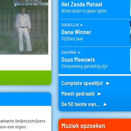
Het Zesde Metaal
Niets doen is geen optie
dadelijk
►
Dana Winner
Vijftien jaar
daarna
►
Guus Meeuwis
Simpelweg gelukkig zijn
Complete speellijst ►
Meest gedraaid ►
De 50 beste van... ►
rkante liedjesschrijvers
Muziek opzoeken
nson een eigen,