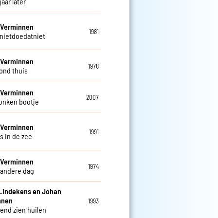
jaar later
 Verminnen
1981
nietdoedatniet
 Verminnen
1978
ond thuis
 Verminnen
2007
onken bootje
 Verminnen
1991
s in de zee
 Verminnen
1974
 andere dag
Lindekens en Johan
nnen
1993
iend zien huilen