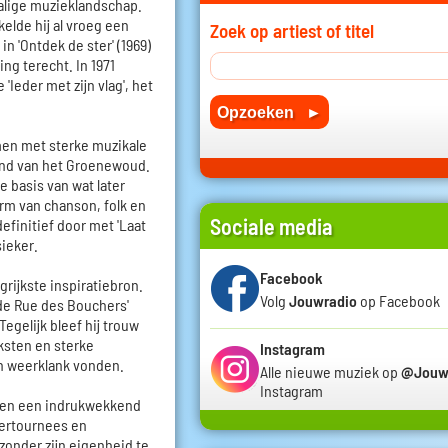
alige muzieklandschap.
elde hij al vroeg een
Zoek op artiest of titel
in 'Ontdek de ster' (1969)
ng terecht. In 1971
'Ieder met zijn vlag', het
men met sterke muzikale
ond van het Groenewoud.
 basis van wat later
m van chanson, folk en
Sociale media
 definitief door met 'Laat
sieker.
Facebook
grijkste inspiratiebron.
Volg
Jouwradio
op Facebook
n de Rue des Bouchers'
Tegelijk bleef hij trouw
ksten en sterke
Instagram
en weerklank vonden.
Alle nieuwe muziek op
@Jouw
Instagram
en een indrukwekkend
atertournees en
zonder zijn eigenheid te