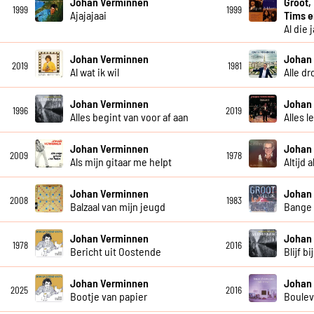
Johan Verminnen
Groot,
1999
1999
Ajajajaai
Tims 
Al die 
Johan Verminnen
Johan
2019
1981
Al wat ik wil
Alle d
Johan Verminnen
Johan
1996
2019
Alles begint van voor af aan
Alles l
Johan Verminnen
Johan
2009
1978
Als mijn gitaar me helpt
Altijd 
Johan Verminnen
Johan
2008
1983
Balzaal van mijn jeugd
Bange
Johan Verminnen
Johan
1978
2016
Bericht uit Oostende
Blijf bi
Johan Verminnen
Johan
2025
2016
Bootje van papier
Boulev