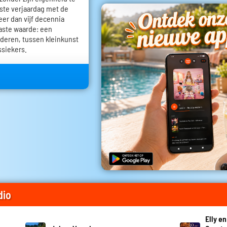
igste verjaardag met de
eer dan vijf decennia
vaste waarde: een
deren, tussen kleinkunst
ssiekers.
dio
Elly e