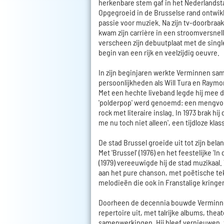
herkenbare stem gaf in het Nederlandst
Opgegroeid in de Brusselse rand ontwikk
passie voor muziek. Na zijn tv-doorbraak 
kwam zijn carrière in een stroomversnelli
verscheen zijn debuutplaat met de single 
begin van een rijk en veelzijdig oeuvre.
In zijn beginjaren werkte Verminnen sa
persoonlijkheden als Will Tura en Raym
Met een hechte liveband legde hij mee de
'polderpop' werd genoemd: een mengvor
rock met literaire inslag. In 1973 brak hij
me nu toch niet alleen', een tijdloze klas
De stad Brussel groeide uit tot zijn belan
Met 'Brussel' (1976) en het feestelijke 'I
(1979) vereeuwigde hij de stad muzikaal. 
aan het pure chanson, met poëtische te
melodieën die ook in Franstalige kring
Doorheen de decennia bouwde Verminn
repertoire uit, met talrijke albums, the
samenwerkingen. Hij bleef vernieuwen, 