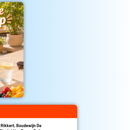
n Rikkert, Boudewijn De