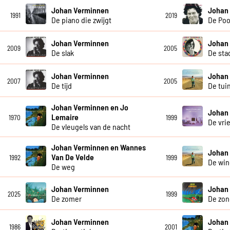
Johan Verminnen
Johan
1991
2019
De piano die zwijgt
De Poo
Johan Verminnen
Johan
2009
2005
De slak
De sta
Johan Verminnen
Johan
2007
2005
De tijd
De tui
Johan Verminnen en Jo
Johan
Lemaire
1970
1999
De vri
De vleugels van de nacht
Johan Verminnen en Wannes
Johan
Van De Velde
1992
1999
De win
De weg
Johan Verminnen
Johan
2025
1999
De zomer
De zon
Johan Verminnen
Johan
1986
2001