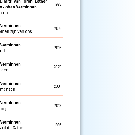
 Dimitri Van Toren, Esther
1998
en Johan Verminnen
jaren
 Verminnen
2016
romen zijn van ons
 Verminnen
2016
eeft
 Verminnen
2025
alleen
 Verminnen
2001
 mensen
 Verminnen
2019
j mij
 Verminnen
1996
ard du Cafard