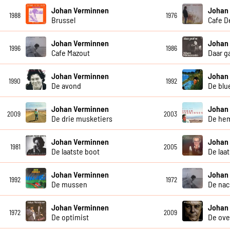
Johan Verminnen
Johan
1988
1976
Brussel
Cafe D
Johan Verminnen
Johan
1996
1986
Cafe Mazout
Daar g
Johan Verminnen
Johan
1990
1992
De avond
De blu
Johan Verminnen
Johan
2009
2003
De drie musketiers
De hem
Johan Verminnen
Johan
1981
2005
De laatste boot
De laa
Johan Verminnen
Johan
1992
1972
De mussen
De nac
Johan Verminnen
Johan
1972
2009
De optimist
De ove