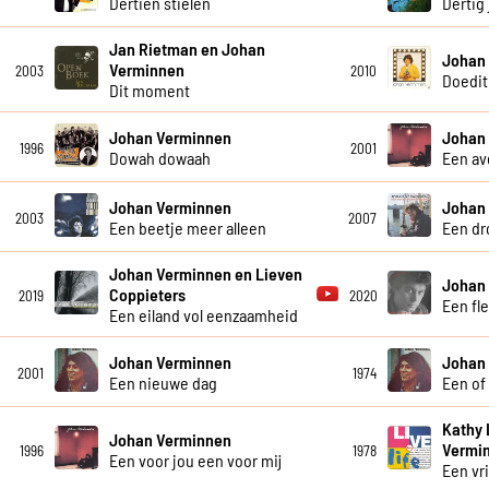
Dertien stielen
Dertig 
Jan Rietman en Johan
Johan
Verminnen
2003
2010
Doedit
Dit moment
Johan Verminnen
Johan
1996
2001
Dowah dowaah
Een av
Johan Verminnen
Johan
2003
2007
Een beetje meer alleen
Een dr
Johan Verminnen en Lieven
Johan
Coppieters
2019
2020
Een fle
Een eiland vol eenzaamheid
Johan Verminnen
Johan
2001
1974
Een nieuwe dag
Een of
Kathy 
Johan Verminnen
Vermi
1996
1978
Een voor jou een voor mij
Een vr