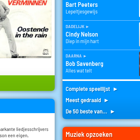
Bart Peeters
Lepeltjesgewijs
dadelijk
►
Cindy Nelson
Diep in mijn hart
daarna
►
Bob Savenberg
Alles wat telt
Complete speellijst ►
Meest gedraaid ►
De 50 beste van... ►
rkante liedjesschrijvers
Muziek opzoeken
nson een eigen,