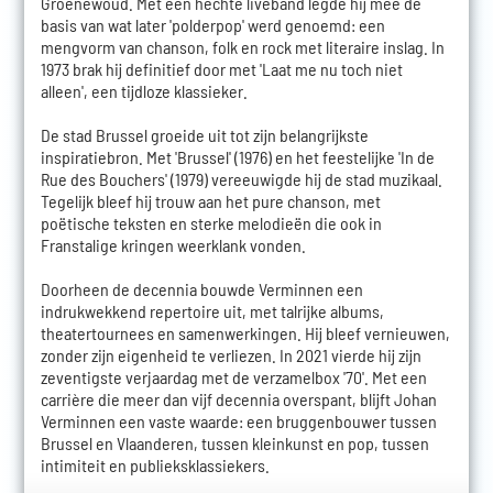
Groenewoud. Met een hechte liveband legde hij mee de
basis van wat later 'polderpop' werd genoemd: een
mengvorm van chanson, folk en rock met literaire inslag. In
1973 brak hij definitief door met 'Laat me nu toch niet
alleen', een tijdloze klassieker.
De stad Brussel groeide uit tot zijn belangrijkste
inspiratiebron. Met 'Brussel' (1976) en het feestelijke 'In de
Rue des Bouchers' (1979) vereeuwigde hij de stad muzikaal.
Tegelijk bleef hij trouw aan het pure chanson, met
poëtische teksten en sterke melodieën die ook in
Franstalige kringen weerklank vonden.
Doorheen de decennia bouwde Verminnen een
indrukwekkend repertoire uit, met talrijke albums,
theatertournees en samenwerkingen. Hij bleef vernieuwen,
zonder zijn eigenheid te verliezen. In 2021 vierde hij zijn
zeventigste verjaardag met de verzamelbox '70'. Met een
carrière die meer dan vijf decennia overspant, blijft Johan
Verminnen een vaste waarde: een bruggenbouwer tussen
Brussel en Vlaanderen, tussen kleinkunst en pop, tussen
intimiteit en publieksklassiekers.