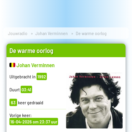
Jouwradio
Johan Verminnen
De warme oorlog
De warme oorlog
Johan Verminnen
Uitgebracht in
1992
Duurt
03:41
63
keer gedraaid
Vorige keer:
16-04-2026 om 23:37 uur