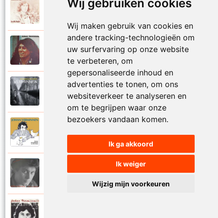
Wij gebruiken cookies
Johan Verminnen
1972
Marionet
Wij maken gebruik van cookies en
andere tracking-technologieën om
Johan Verminnen
uw surfervaring op onze website
1974
Martijn
te verbeteren, om
gepersonaliseerde inhoud en
advertenties te tonen, om ons
Johan Verminnen
2019
websiteverkeer te analyseren en
Mayday
om te begrijpen waar onze
bezoekers vandaan komen.
Johan Verminnen
2016
Meer dan zestig
Ik ga akkoord
Ik weiger
Johan Verminnen
1991
Melancholie
Wijzig mijn voorkeuren
Johan Verminnen
1983