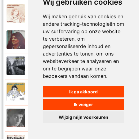
Wij gebruiken cookies
Johan Verminnen
1972
Wij maken gebruik van cookies en
Marionet
andere tracking-technologieën om
uw surfervaring op onze website
Johan Verminnen
te verbeteren, om
1974
Martijn
gepersonaliseerde inhoud en
advertenties te tonen, om ons
websiteverkeer te analyseren en
Johan Verminnen
2019
om te begrijpen waar onze
Mayday
bezoekers vandaan komen.
Johan Verminnen
Ik ga akkoord
2016
Meer dan zestig
Ik weiger
Johan Verminnen
Wijzig mijn voorkeuren
1991
Melancholie