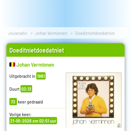
Jouwradio
Johan Verminnen
Doeditnietdoedatniet
Doeditnietdoedatniet
Johan Verminnen
Uitgebracht in
1981
Duurt
03:13
73
keer gedraaid
Vorige keer:
21-05-2026 om 02:51 uur