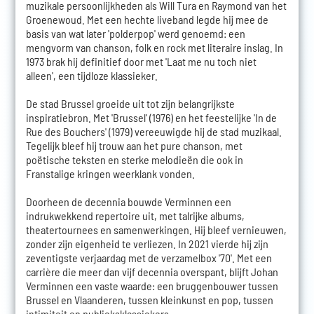
muzikale persoonlijkheden als Will Tura en Raymond van het
Groenewoud. Met een hechte liveband legde hij mee de
basis van wat later 'polderpop' werd genoemd: een
mengvorm van chanson, folk en rock met literaire inslag. In
1973 brak hij definitief door met 'Laat me nu toch niet
alleen', een tijdloze klassieker.
De stad Brussel groeide uit tot zijn belangrijkste
inspiratiebron. Met 'Brussel' (1976) en het feestelijke 'In de
Rue des Bouchers' (1979) vereeuwigde hij de stad muzikaal.
Tegelijk bleef hij trouw aan het pure chanson, met
poëtische teksten en sterke melodieën die ook in
Franstalige kringen weerklank vonden.
Doorheen de decennia bouwde Verminnen een
indrukwekkend repertoire uit, met talrijke albums,
theatertournees en samenwerkingen. Hij bleef vernieuwen,
zonder zijn eigenheid te verliezen. In 2021 vierde hij zijn
zeventigste verjaardag met de verzamelbox '70'. Met een
carrière die meer dan vijf decennia overspant, blijft Johan
Verminnen een vaste waarde: een bruggenbouwer tussen
Brussel en Vlaanderen, tussen kleinkunst en pop, tussen
intimiteit en publieksklassiekers.