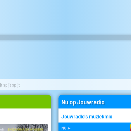
jt spijt spijt
Nu op Jouwradio
Jouwradio's muziekmix
nu
►