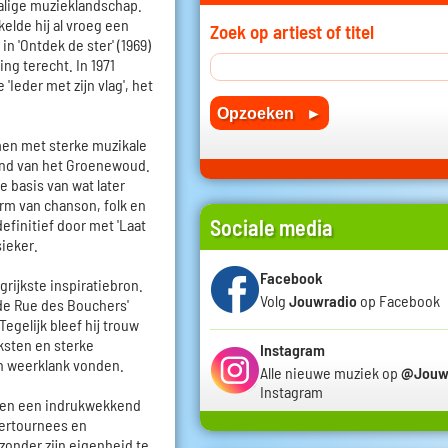
alige muzieklandschap.
elde hij al vroeg een
Zoek op artiest of titel
in 'Ontdek de ster' (1969)
ng terecht. In 1971
'Ieder met zijn vlag', het
men met sterke muzikale
ond van het Groenewoud.
 basis van wat later
m van chanson, folk en
Sociale media
 definitief door met 'Laat
sieker.
Facebook
grijkste inspiratiebron.
Volg
Jouwradio
op Facebook
n de Rue des Bouchers'
Tegelijk bleef hij trouw
ksten en sterke
Instagram
en weerklank vonden.
Alle nieuwe muziek op
@Jouw
Instagram
en een indrukwekkend
atertournees en
zonder zijn eigenheid te