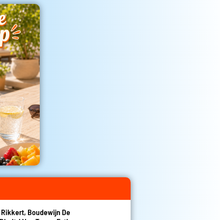
n Rikkert, Boudewijn De