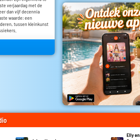
igste verjaardag met de
eer dan vijf decennia
vaste waarde: een
deren, tussen kleinkunst
ssiekers.
dio
Elly e