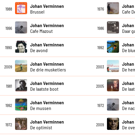
Johan Verminnen
Johan
1988
1976
Brussel
Cafe D
Johan Verminnen
Johan
1996
1986
Cafe Mazout
Daar g
Johan Verminnen
Johan
1990
1992
De avond
De blu
Johan Verminnen
Johan
2009
2003
De drie musketiers
De hem
Johan Verminnen
Johan
1981
2005
De laatste boot
De laa
Johan Verminnen
Johan
1992
1972
De mussen
De nac
Johan Verminnen
Johan
1972
2009
De optimist
De ove