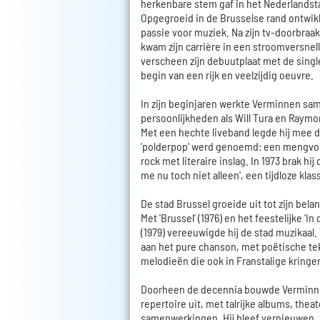
herkenbare stem gaf in het Nederlandst
Opgegroeid in de Brusselse rand ontwikk
passie voor muziek. Na zijn tv-doorbraak 
kwam zijn carrière in een stroomversnelli
verscheen zijn debuutplaat met de single 
begin van een rijk en veelzijdig oeuvre.
In zijn beginjaren werkte Verminnen sa
persoonlijkheden als Will Tura en Raym
Met een hechte liveband legde hij mee de
'polderpop' werd genoemd: een mengvor
rock met literaire inslag. In 1973 brak hij
me nu toch niet alleen', een tijdloze klas
De stad Brussel groeide uit tot zijn belan
Met 'Brussel' (1976) en het feestelijke 'I
(1979) vereeuwigde hij de stad muzikaal. 
aan het pure chanson, met poëtische te
melodieën die ook in Franstalige kring
Doorheen de decennia bouwde Verminn
repertoire uit, met talrijke albums, the
samenwerkingen. Hij bleef vernieuwen, 