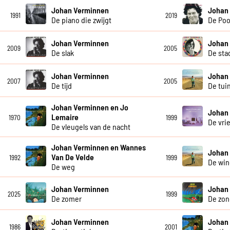
Johan Verminnen
Johan
1991
2019
De piano die zwijgt
De Poo
Johan Verminnen
Johan
2009
2005
De slak
De sta
Johan Verminnen
Johan
2007
2005
De tijd
De tui
Johan Verminnen en Jo
Johan
Lemaire
1970
1999
De vri
De vleugels van de nacht
Johan Verminnen en Wannes
Johan
Van De Velde
1992
1999
De win
De weg
Johan Verminnen
Johan
2025
1999
De zomer
De zon
Johan Verminnen
Johan
1986
2001