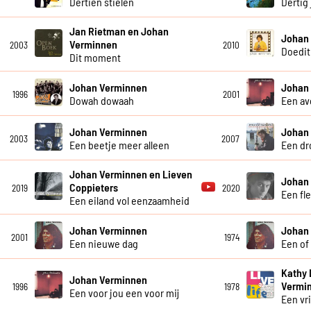
Dertien stielen
Dertig 
Jan Rietman en Johan
Johan
Verminnen
2003
2010
Doedit
Dit moment
Johan Verminnen
Johan
1996
2001
Dowah dowaah
Een av
Johan Verminnen
Johan
2003
2007
Een beetje meer alleen
Een dr
Johan Verminnen en Lieven
Johan
Coppieters
2019
2020
Een fle
Een eiland vol eenzaamheid
Johan Verminnen
Johan
2001
1974
Een nieuwe dag
Een of
Kathy 
Johan Verminnen
Vermi
1996
1978
Een voor jou een voor mij
Een vr