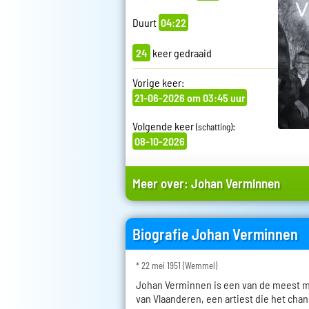
Duurt
04:22
24
keer gedraaid
Vorige keer:
21-06-2026 om 03:45 uur
Volgende keer
:
(schatting)
08-10-2026
Meer over:
Johan Verminnen
Biografie Johan Verminnen
* 22 mei 1951 (Wemmel)
Johan Verminnen is een van de meest ma
van Vlaanderen, een artiest die het cha