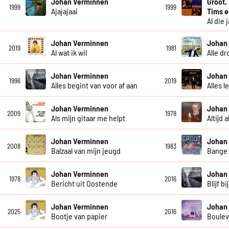
Johan Verminnen
Groot,
1999
1999
Ajajajaai
Tims 
Al die 
Johan Verminnen
Johan
2019
1981
Al wat ik wil
Alle d
Johan Verminnen
Johan
1996
2019
Alles begint van voor af aan
Alles l
Johan Verminnen
Johan
2009
1978
Als mijn gitaar me helpt
Altijd 
Johan Verminnen
Johan
2008
1983
Balzaal van mijn jeugd
Bange
Johan Verminnen
Johan
1978
2016
Bericht uit Oostende
Blijf bi
Johan Verminnen
Johan
2025
2016
Bootje van papier
Boulev