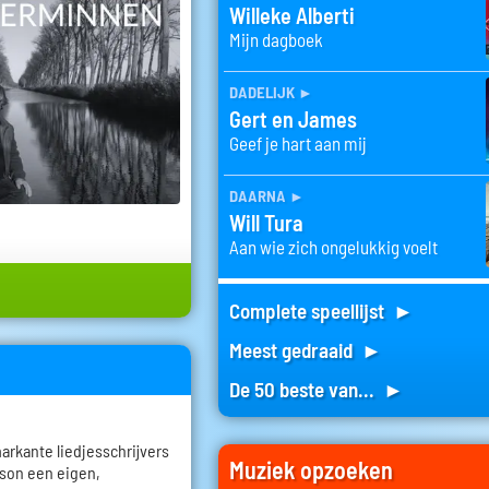
Willeke Alberti
Mijn dagboek
dadelijk
►
Gert en James
Geef je hart aan mij
daarna
►
Will Tura
Aan wie zich ongelukkig voelt
Complete speellijst ►
Meest gedraaid ►
De 50 beste van... ►
rkante liedjesschrijvers
Muziek opzoeken
nson een eigen,