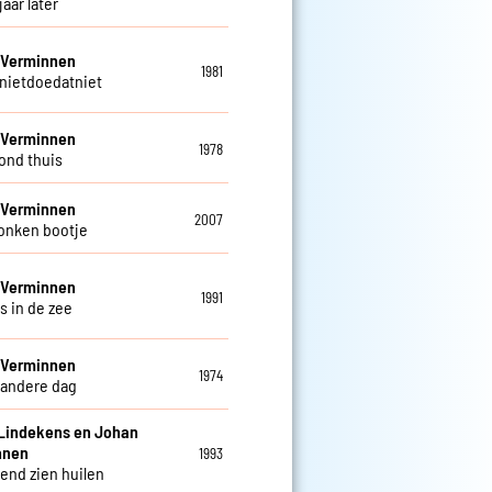
jaar later
 Verminnen
1981
nietdoedatniet
 Verminnen
1978
ond thuis
 Verminnen
2007
onken bootje
 Verminnen
1991
s in de zee
 Verminnen
1974
 andere dag
Lindekens en Johan
nnen
1993
iend zien huilen