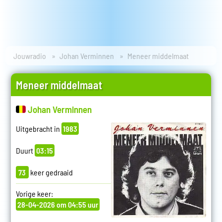
Jouwradio
Johan Verminnen
Meneer middelmaat
Meneer middelmaat
Johan Verminnen
Uitgebracht in
1983
Duurt
03:15
73
keer gedraaid
Vorige keer:
28-04-2026 om 04:55 uur