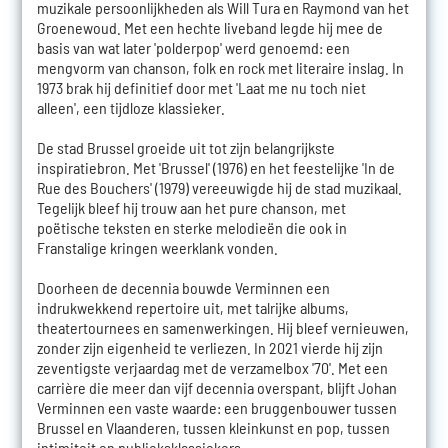
muzikale persoonlijkheden als Will Tura en Raymond van het
Groenewoud. Met een hechte liveband legde hij mee de
basis van wat later 'polderpop' werd genoemd: een
mengvorm van chanson, folk en rock met literaire inslag. In
1973 brak hij definitief door met 'Laat me nu toch niet
alleen', een tijdloze klassieker.
De stad Brussel groeide uit tot zijn belangrijkste
inspiratiebron. Met 'Brussel' (1976) en het feestelijke 'In de
Rue des Bouchers' (1979) vereeuwigde hij de stad muzikaal.
Tegelijk bleef hij trouw aan het pure chanson, met
poëtische teksten en sterke melodieën die ook in
Franstalige kringen weerklank vonden.
Doorheen de decennia bouwde Verminnen een
indrukwekkend repertoire uit, met talrijke albums,
theatertournees en samenwerkingen. Hij bleef vernieuwen,
zonder zijn eigenheid te verliezen. In 2021 vierde hij zijn
zeventigste verjaardag met de verzamelbox '70'. Met een
carrière die meer dan vijf decennia overspant, blijft Johan
Verminnen een vaste waarde: een bruggenbouwer tussen
Brussel en Vlaanderen, tussen kleinkunst en pop, tussen
intimiteit en publieksklassiekers.