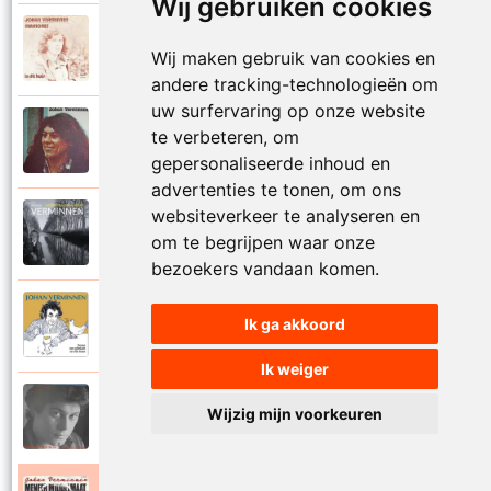
Wij gebruiken cookies
Johan Verminnen
1972
Wij maken gebruik van cookies en
Marionet
andere tracking-technologieën om
uw surfervaring op onze website
Johan Verminnen
te verbeteren, om
1974
Martijn
gepersonaliseerde inhoud en
advertenties te tonen, om ons
websiteverkeer te analyseren en
Johan Verminnen
2019
om te begrijpen waar onze
Mayday
bezoekers vandaan komen.
Johan Verminnen
Ik ga akkoord
2016
Meer dan zestig
Ik weiger
Johan Verminnen
Wijzig mijn voorkeuren
1991
Melancholie